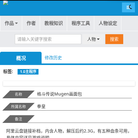
导航
作品
作者
教程知识
程序工具
人物设定
人物
搜索
修改历史
概况
标签
1.0主程序
主界面缩略图
血条缩略图
VS缩略图
格斗传说Mugen画面包
名称
拳皇
所属名称
备注
阿里云盘链接补档，内含人物，解压后约2.3G，有五种血条可用，
具体内容详见游戏说明。