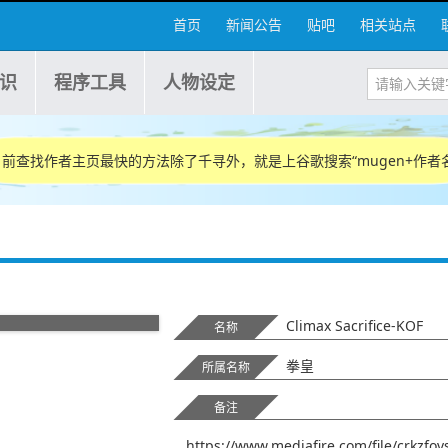
首页
新闻公告
贴吧
相关站点
识
程序工具
人物设定
目前查找作者主页最快的方法除了千寻外，就是上谷歌搜索“mugen+作者名
主界面缩略图
血条缩略图
Climax Sacrifice-KOF
名称
拳皇
所属名称
备注
https://www.mediafire.com/file/crkzfov