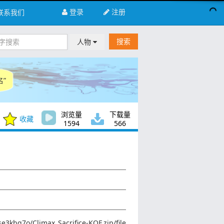
登录
注册
联系我们
搜索
人物
”
浏览量
下载量
收藏
1594
566
se3kbq7o/Climax_Sacrifice-KOF.zip/file