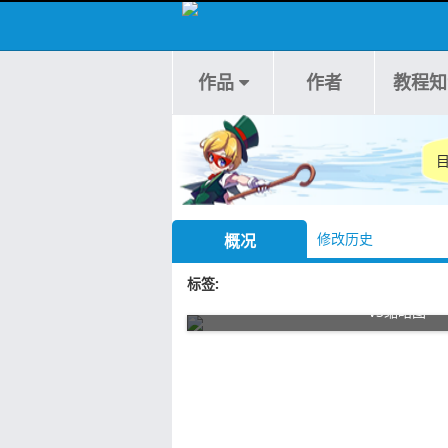
作品
作者
教程知
修改历史
概况
标签
图
VS缩略图