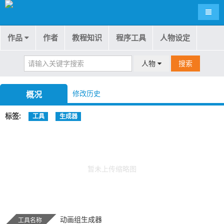
导航
作品
作者
教程知识
程序工具
人物设定
人物
搜索
修改历史
概况
标签
工具
生成器
暂未上传缩略图
动画组生成器
工具名称