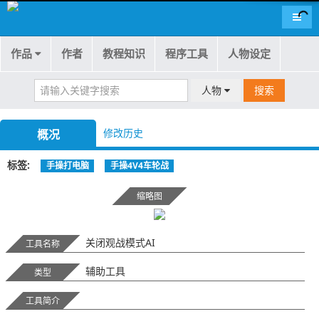
导航
作品
作者
教程知识
程序工具
人物设定
人物
搜索
修改历史
概况
标签
手操打电脑
手操4V4车轮战
缩略图
关闭观战模式AI
工具名称
辅助工具
类型
工具简介