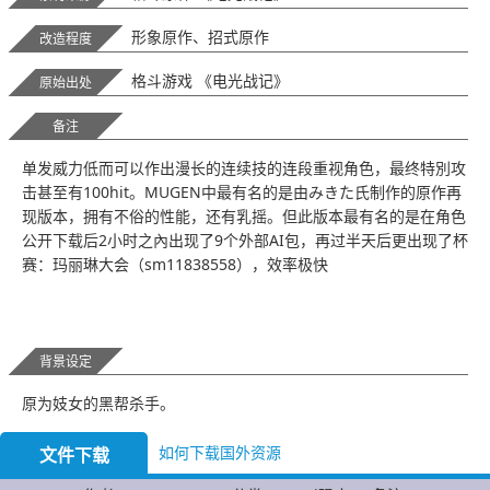
形象原作、招式原作
改造程度
格斗游戏 《电光战记》
原始出处
备注
单发威力低而可以作出漫长的连续技的连段重视角色，最终特別攻
击甚至有100hit。MUGEN中最有名的是由みきた氏制作的原作再
现版本，拥有不俗的性能，还有乳摇。但此版本最有名的是在角色
公开下载后2小时之內出现了9个外部AI包，再过半天后更出现了杯
赛：玛丽琳大会（sm11838558），效率极快
背景设定
原为妓女的黑帮杀手。
如何下载国外资源
文件下载