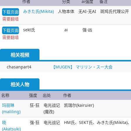
作者
分类
ai强度
备注
みきた氏(Mikita)
人物本体
无AI-无AI
斑鸠氏代理公开
下载页面
需要翻墙
sekt氏
ai
强-凶
下载页面
需要翻墙
相关视频
chasanpart4
【MUGEN】 マリリン・スー大会
相关人物
名称
强度
出处
作者
玛丽琳
狂-狂
电光战记
凯瑞尔(kairuier)
(maliling)
(魔改)
晓
强-狂
电光战记
HM氏、SEKT氏、みきた氏(Mikita)
(Akatsuki)