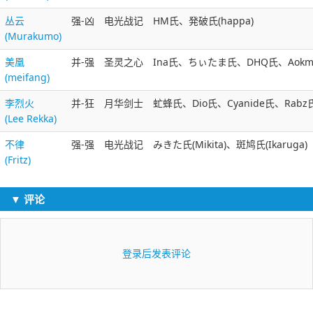
丛云
强-凶
电光战记
HM氏、発破氏(happa)
(Murakumo)
美凰
并-强
圣灵之心
Ina氏、ちぃたま氏、DHQ氏、Aokma
(meifang)
李烈火
并-狂
月华剑士
虻蜂氏、Dio氏、Cyanide氏、Rabz
(Lee Rekka)
不律
强-强
电光战记
みきた氏(Mikita)、斑鸠氏(Ikaruga)
(Fritz)
▼ 评论
登录后发表评论