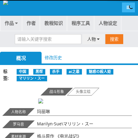
导航
作品
作者
教程知识
程序工具
人物设定
人物
搜索
修改历史
概况
标
中国
黑帮
杀手
ai之最
魅惑の殺人姫
签
マリリン・スー
战斗形象
头像立绘
玛丽琳
人物名称
Marilyn·Sue\マリリン・スー
罗马音
格斗原作 《电光战记》
素材来源