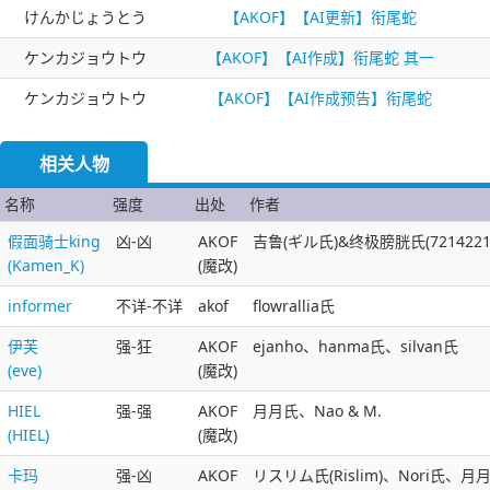
けんかじょうとう
【AKOF】【AI更新】衔尾蛇
ケンカジョウトウ
【AKOF】【AI作成】衔尾蛇 其一
ケンカジョウトウ
【AKOF】【AI作成预告】衔尾蛇
相关人物
名称
强度
出处
作者
假面骑士king
凶-凶
AKOF
吉鲁(ギル氏)&终极膀胱氏(7214221
(Kamen_K)
(魔改)
informer
不详-不详
akof
flowrallia氏
伊芙
强-狂
AKOF
ejanho、hanma氏、silvan氏
(eve)
(魔改)
HIEL
强-强
AKOF
月月氏、Nao & M.
(HIEL)
(魔改)
卡玛
强-凶
AKOF
リスリム氏(Rislim)、Nori氏、月月氏