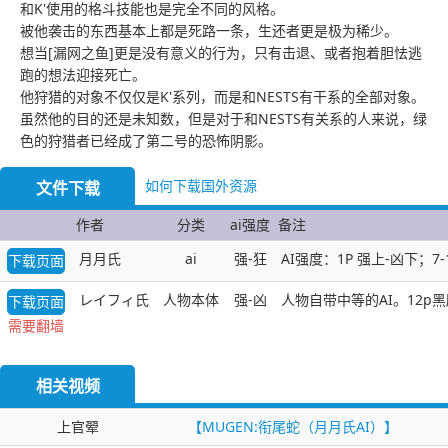
和K'使用的格斗技能也是完全不同的风格。
被他袭击的东西基本上都是死路一条，生还者更是极为稀少。
想当[漏网之鱼]更是没有意义的行为，只有击退、或者抱着胆怯逃
跑的想法迎接死亡。
他狩猎的对象不仅仅是K'系列，而是和NESTS有干系的全部对象。
虽然他的目的还是未知数，但是对于和NESTS有关系的人来说，绿
色的狩猎者已经成了第二号的恐怖阴影。
如何下载国外资源
文件下载
作者
分类
ai强度
备注
月月氏
ai
强-狂
AI强度：1P 强上-凶下；7
下载页面
レイフィ氏
人物本体
强-凶
人物自带中等的AI。12p
下载页面
需要翻墙
相关视频
上官翚
【MUGEN:衔尾蛇（月月氏AI）】