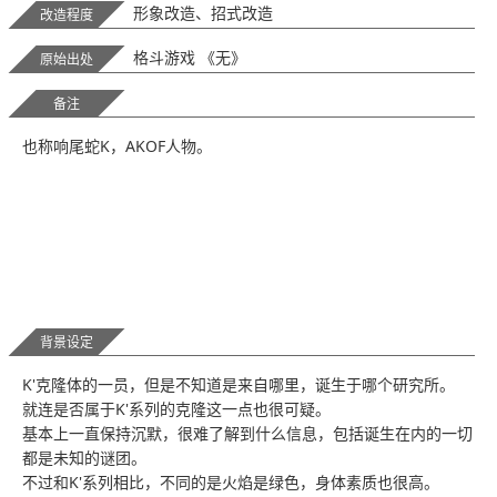
形象改造、招式改造
改造程度
格斗游戏 《无》
原始出处
备注
也称响尾蛇K，AKOF人物。
背景设定
K'克隆体的一员，但是不知道是来自哪里，诞生于哪个研究所。
就连是否属于K'系列的克隆这一点也很可疑。
基本上一直保持沉默，很难了解到什么信息，包括诞生在内的一切
都是未知的谜团。
不过和K'系列相比，不同的是火焰是绿色，身体素质也很高。