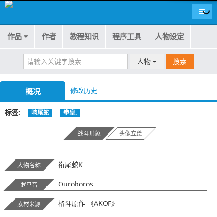
导航
作品
作者
教程知识
程序工具
人物设定
人物
搜索
修改历史
概况
标签
响尾蛇
拳皇.
战斗形象
头像立绘
衔尾蛇K
人物名称
Ouroboros
罗马音
格斗原作 《AKOF》
素材来源