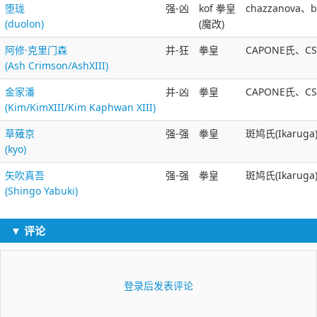
堕珑
强-凶
kof 拳皇
chazzanov
(duolon)
(魔改)
阿修·克里门森
并-狂
拳皇
CAPONE氏、CSX
(Ash Crimson/AshXIII)
金家潘
并-凶
拳皇
CAPONE氏、CS
(Kim/KimXIII/Kim Kaphwan XIII)
草薙京
强-强
拳皇
斑鸠氏(Ikaruga
(kyo)
矢吹真吾
强-强
拳皇
斑鸠氏(Ikaruga
(Shingo Yabuki)
▼ 评论
登录后发表评论