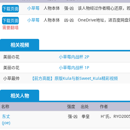
小草莓
人物本体
强-凶
该人物经过作者精心还原，若要将
下载页面
小草莓
人物本体
凶-凶
OneDrive地址，进百度
下载页面
需要翻墙
相关视频
美丽の花
小草莓内战杯 2P
美丽の花
小草莓内战杯 1P
小草最帅
【前方高能】原版Kula与新Sweet_Kula精彩视频
相关人物
名称
强度
出处
作者
东丈
强-凶
拳皇
H''氏、RYO20
(joe)