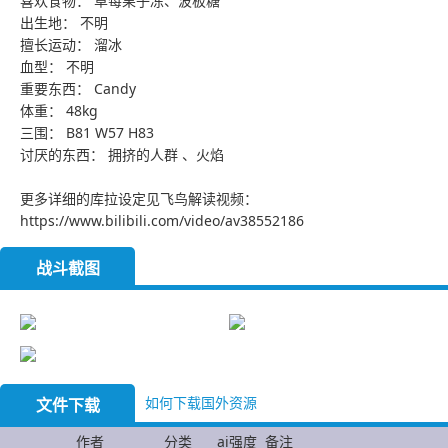
喜欢食物： 草莓果子冻、波板糖
出生地： 不明
擅长运动： 溜冰
血型： 不明
重要东西： Candy
体重： 48kg
三围： B81 W57 H83
讨厌的东西： 拥挤的人群 、火焰
更多详细的库拉设定见飞鸟解读视频：
https://www.bilibili.com/video/av38552186
战斗截图
如何下载国外资源
文件下载
作者
分类
ai强度
备注