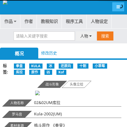
导航
作品
作者
教程知识
程序工具
人物设定
人物
搜索
修改历史
概况
标
拳皇
KULA
冰
还原向
十割
小草莓
签
库拉
原作
凶
Kof
战斗形象
头像立绘
02&02UM库拉
人物名称
Kula-2002(UM)
罗马音
格斗原作 《拳皇》
素材来源