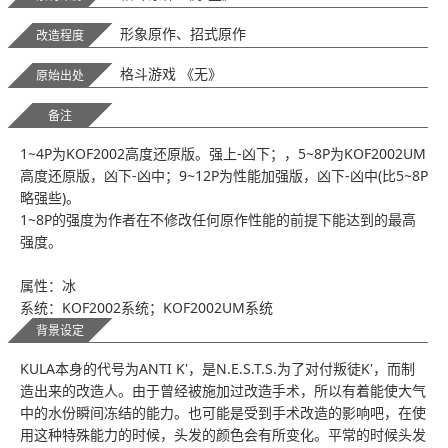
形象原作、招式原作
改造程度
格斗游戏 《无》
原始出处
备注
1~4P为KOF2002高度还原版。强上-凶下；，5~8P为KOF2002UM
高度还原版，凶下-凶中；9~12P为性能加强版，凶下-凶中(比5~8P
略强些)。
1~8P的强度为作者在不修改任何原作性能的前提下能达到的最高
强度。
属性：冰
系统：KOF2002系统；KOF2002UM系统
风格：KOF2002；KOF2002UM
背景设定
KULA本身的代号为ANTI K'，是N.E.S.T.S.为了对付叛徒K'，而制
造出来的改造人。由于曾经被施加过改造手术，所以有着能使大气
中的水份瞬间冻结的能力。也可能是受到手术改造的影响吧，在使
用这种特殊能力的时候，头发的颜色会有所变化。平常的时候头发