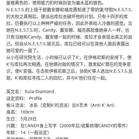
是橙黄色的，使用能力的时候则变为偏水蓝的银色。
N.E.S.T.S.的上级干部戴安娜和福克茜知道了零阴谋;夺取N.E.S.T.S.
的大权之真相后，便派出库拉去破坏他的计划。只有十四岁的库
拉，仍要执行以上种种严峻的任务，因此外表给人冷傲的感觉。当
她在N.E.S.T.S.时，Candy、戴安娜、福克茜就像她亲人一样，也
只有当她和Candy、戴安娜一起的时候，库拉才会表现出真正的自
己。但自从N.E.S.T.S.毁灭后，库拉已经可以在其他人面前表露出
她可爱的一面了。
从小在研究院生活，小时候已认识了K'。在伊格尼斯的安排下，使
K'与库拉再次相遇。在他俩对敌的情况下，激发起K'潜在的竞争意
识，使K'变强。在击败伊格尼斯之后，协助K'等人逃出N.E.S.T.S.总
部。K'和库拉寻找二人的回忆，并与K'他们住在一起。
英文名： Kula·Diamond
设定资料： Profile
格斗流派： 冰系（克制K'的流派）反K艺术（Anti K' Art）
身高： 169cm
生日： 5月29日
兴趣： 在CANDY身上写字（2000年后:收集修理CANDY的零件）
年龄： 14（一般设定）