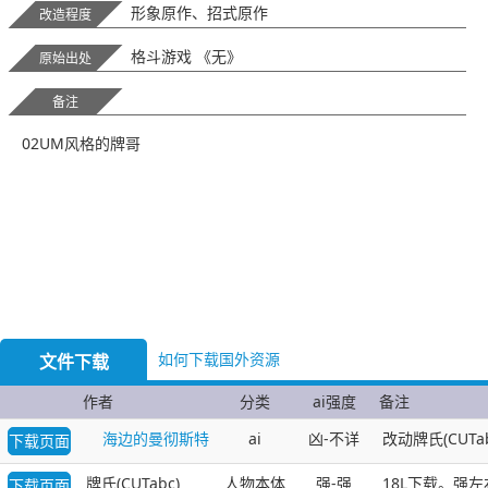
形象原作、招式原作
改造程度
格斗游戏 《无》
原始出处
备注
02UM风格的牌哥
如何下载国外资源
文件下载
作者
分类
ai强度
备注
海边的曼彻斯特
ai
凶-不详
改动牌氏(CUT
下载页面
牌氏(CUTabc)
人物本体
强-强
18L下载。强左
下载页面