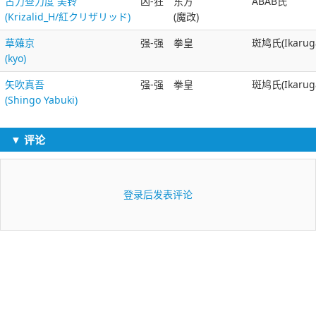
古力查力度 美铃
凶-狂
东方
ABAB氏
(Krizalid_H/紅クリザリッド)
(魔改)
草薙京
强-强
拳皇
斑鸠氏(Ikarug
(kyo)
矢吹真吾
强-强
拳皇
斑鸠氏(Ikarug
(Shingo Yabuki)
▼ 评论
登录后发表评论