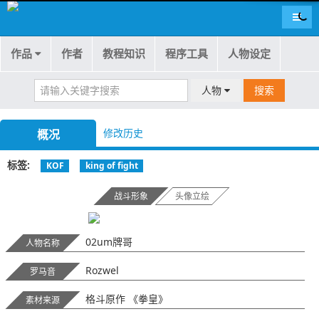
导航
作品
作者
教程知识
程序工具
人物设定
人物
搜索
修改历史
概况
标签
KOF
king of fight
战斗形象
头像立绘
02um牌哥
人物名称
Rozwel
罗马音
格斗原作 《拳皇》
素材来源