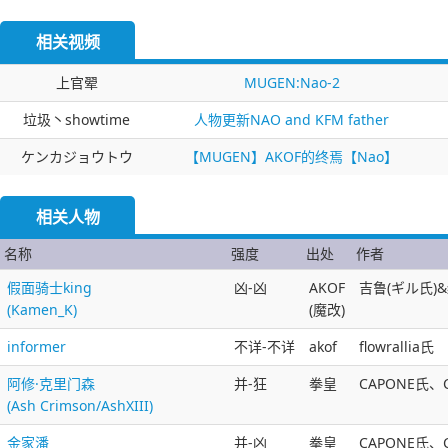
相关视频
上官翚
MUGEN:Nao-2
垃圾丶showtime
人物更新NAO and KFM father
ケンカジョウトウ
【MUGEN】AKOF的终焉【Nao】
相关人物
名称
强度
出处
作者
假面骑士king
凶-凶
AKOF
吉鲁(ギル氏)&
(Kamen_K)
(魔改)
informer
不详-不详
akof
flowrallia氏
阿修·克里门森
并-狂
拳皇
CAPONE氏、C
(Ash Crimson/AshXIII)
金家潘
并-凶
拳皇
CAPONE氏、C