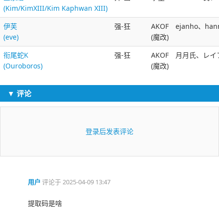
(Kim/KimXIII/Kim Kaphwan XIII)
伊芙
强-狂
AKOF
ejanho、ha
(eve)
(魔改)
衔尾蛇K
强-狂
AKOF
月月氏、レイ
(Ouroboros)
(魔改)
▼ 评论
登录后发表评论
用户
评论于
2025-04-09 13:47
提取码是啥