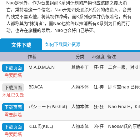
Nao是例外，作为音巢组织K系列计划的产物也应该随之覆灭消
亡，秉持着这一个信念，Nao开始四处追杀K系列的改造人，音巢
的残党不喜欢他，将其视作障碍，而K系列恐惧并仇恨着他，所有
人都称其为“抹消者”，而Nao也始终以抹消所有K系列为目的而行
动，也许在旅程的最后，Nao也会将自己杀死。
如何下载国外资源
文件下载
作者
分类
ai强度
备注
M.A.D.M.A.N
其他补丁
狂-狂
二合一版，对Ki
下载页面
需要翻墙
BDACA
人物本体
狂-神
即时空nao 已
下载页面
地址已失效
パシュート(Pashot)
人物本体
狂-狂
Nao Final
下载页面
需要翻墙
KILL氏(KILL)
人物本体
凶-狂
Nao&M氏的原
下载页面
需要翻墙