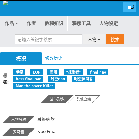
导航
作品
作者
教程知识
程序工具
人物设定
人物
搜索
修改历史
概况
拳皇
KOF
闹闹
“抹消者”
final nao
标
boss final nao
时空nao
时空抹消者
签
Nao the-space Killer
战斗形象
头像立绘
最终纳欧
人物名称
Nao Final
罗马音