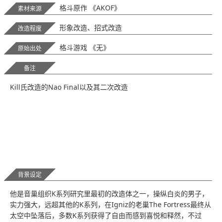
格斗原作 《AKOF》
素材来源
形象改造、招式改造
改造程度
格斗游戏 《无》
原始出处
备注
Kill氏改造的Nao Final以及其二次改造
背景设定
他是音巢组织K系列研究里最初的改造体之一，操纵白炎的男子，
实力强大，远超其他的K系列，在Igniz的老巢The Fortress最终从
太空中坠落后，多数K系列获得了自由而感到喜悦和释然，不过