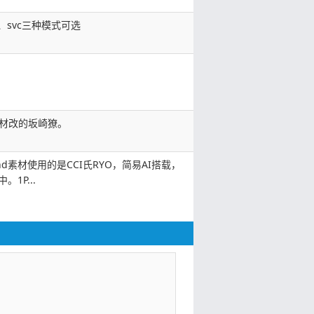
、svc三种模式可选
素材改的坂崎獠。
snd素材使用的是CCI氏RYO，简易AI搭载，
。1P...