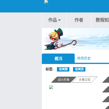
作品
作者
教程知
修改历史
概况
标签
坂崎獠
坂崎亮
战斗形象
头像立绘