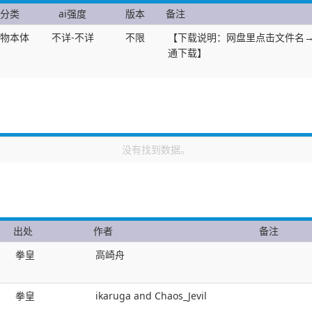
分类
ai强度
版本
备注
物本体
不详-不详
不限
【下载说明：网盘里点击文件名→
通下载】
没有找到数据。
出处
作者
备注
拳皇
高崎舟
拳皇
ikaruga and Chaos_Jevil