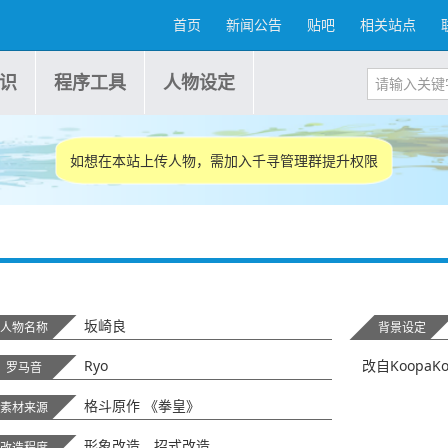
首页
新闻公告
贴吧
相关站点
识
程序工具
人物设定
如想在本站上传人物，需加入千寻管理群提升权限
坂崎良
人物名称
背景设定
Ryo
改自KoopaK
罗马音
格斗原作 《拳皇》
素材来源
形象改造、招式改造
改造程度