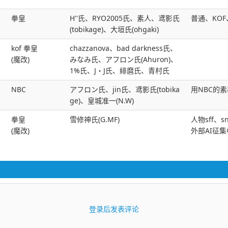
拳皇
H''氏、RYO2005氏、素人、鸢影氏
普通、KOF
(tobikage)、大垣氏(ohgaki)
kof 拳皇
chazzanova、bad darkness氏、
(魔改)
みなみ氏、アフロン氏(Ahuron)、
1%氏、J・J氏、緋麿氏、青村氏
NBC
アフロン氏、jin氏、鸢影氏(tobika
用NBC的
ge)、皇城准一(N.W)
拳皇
雪修神氏(G.MF)
人物sff、
(魔改)
外部AI征集中
登录后发表评论