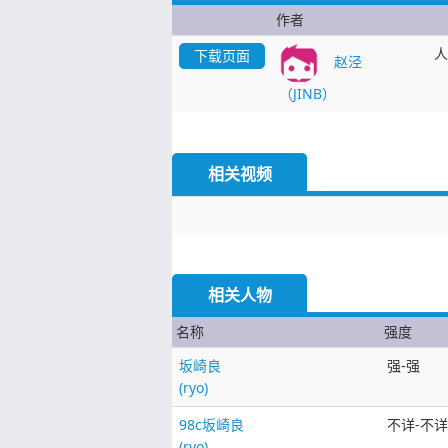
作者
人
下载页面
赵泾
（JINB）
相关视频
相关人物
名称
强度
坂崎良
强-强
(ryo)
98c坂崎良
不详-不详
(ryo)