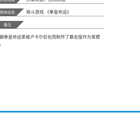
格斗游戏 《拳皇命运》
原始出处
备注
据拳皇命运里被卢卡尔狂化而制作了暴走版作为里模
。