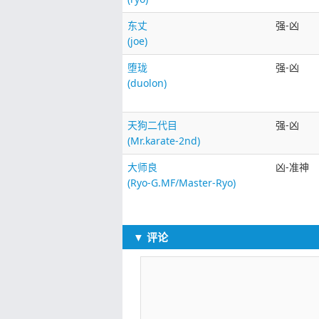
东丈
强-凶
(joe)
堕珑
强-凶
(duolon)
天狗二代目
强-凶
(Mr.karate-2nd)
大师良
凶-准神
(Ryo-G.MF/Master-Ryo)
▼ 评论