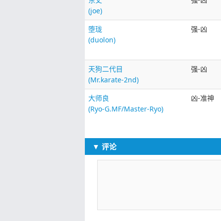
(joe)
堕珑
强-凶
(duolon)
天狗二代目
强-凶
(Mr.karate-2nd)
大师良
凶-准神
(Ryo-G.MF/Master-Ryo)
▼ 评论