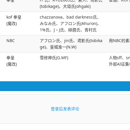
(tobikage)、大垣氏(ohgaki)
kof 拳皇
chazzanova、bad darkness氏、
(魔改)
みなみ氏、アフロン氏(Ahuron)、
1%氏、J・J氏、緋麿氏、青村氏
NBC
アフロン氏、jin氏、鸢影氏(tobika
用NBC的
ge)、皇城准一(N.W)
拳皇
雪修神氏(G.MF)
人物sff、
(魔改)
外部AI征集中
登录后发表评论