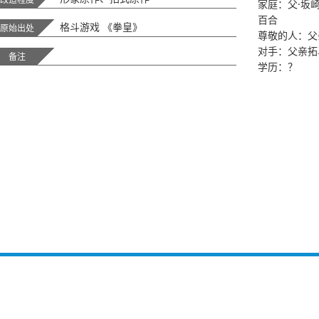
家庭：父·坂
百合
格斗游戏 《拳皇》
原始出处
尊敬的人：父
对手：父亲拓
备注
学历：？