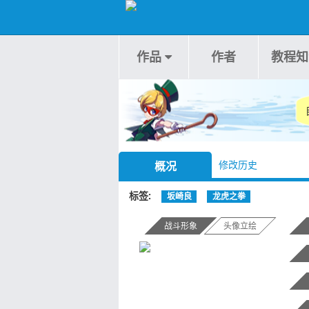
作品
作者
教程知
修改历史
概况
标签
坂崎良
龙虎之拳
战斗形象
头像立绘