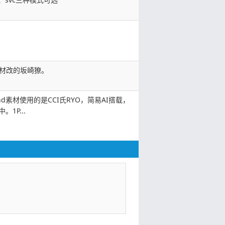
素材改的坂崎獠。
snd素材使用的是CCI氏RYO，简易AI搭载，
。1P...