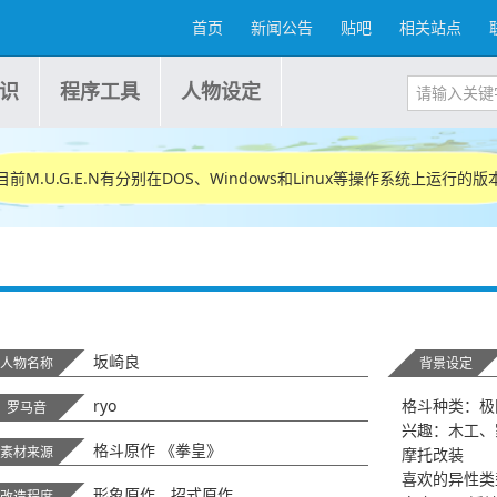
首页
新闻公告
贴吧
相关站点
识
程序工具
人物设定
目前M.U.G.E.N有分别在DOS、Windows和Linux等操作系统上运行的版
坂崎良
人物名称
背景设定
ryo
格斗种类：极
罗马音
兴趣：木工、
格斗原作 《拳皇》
素材来源
摩托改装
喜欢的异性类
形象原作、招式原作
改造程度