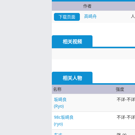
作者
高崎舟
人
下载页面
相关视频
相关人物
名称
强度
坂崎良
不详-不详
(Ryo)
98c坂崎良
不详-不详
(ryo)
东丈
强-凶