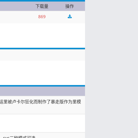
下载量
操作
869
运里被卢卡尔狂化而制作了暴走版作为里模
、svc三种模式可选