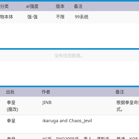
分类
ai强度
版本
备注
物本体
强-强
不限
99系统
没有找到数据。
出处
作者
备注
拳皇
JINB
根据拳皇命
(魔改)
式。
拳皇
ikaruga and Chaos_Jevil
拳皇
H''氏、RYO2005氏、素人、鸢影氏
普通、KOF