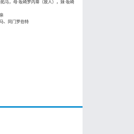
崎拓马，母·坂崎罗内蒂（故人），妹·坂崎
亲
马、同门罗伯特