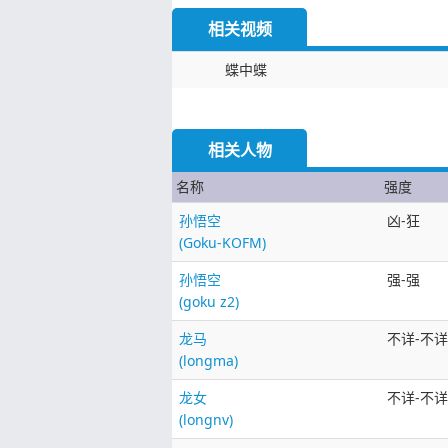
相关视频
蝶中蝶
相关人物
名称
强度
孙悟空
凶-狂
(Goku-KOFM)
孙悟空
强-强
(goku z2)
龙马
不详-不详
(longma)
龙女
不详-不详
(longnv)