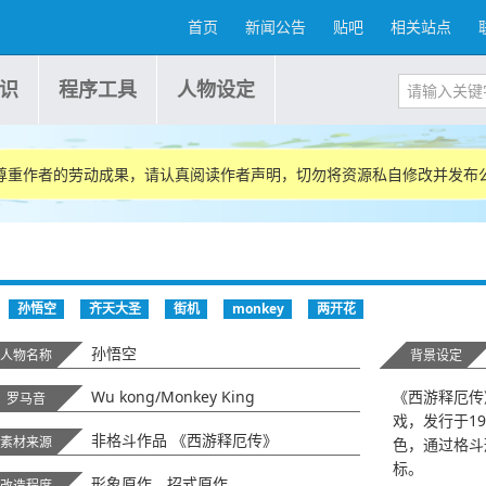
首页
新闻公告
贴吧
相关站点
识
程序工具
人物设定
尊重作者的劳动成果，请认真阅读作者声明，切勿将资源私自修改并发布
孙悟空
齐天大圣
街机
monkey
两开花
孙悟空
人物名称
背景设定
Wu kong/Monkey King
《西游释厄传
罗马音
戏，发行于1
非格斗作品 《西游释厄传》
素材来源
色，通过格斗
标。
形象原作、招式原作
改造程度