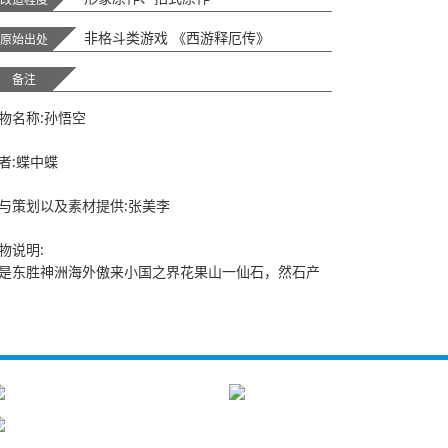
非格斗类游戏 《西游释厄传》
原始出处
备注
物名称:孙悟空
者:蝶中蝶
与策划以及素材提供:张美李
物说明:
是东胜神洲海外傲来小国之界花果山一仙石，然石产
卵，风化一石猴，带领一群猿猴住进水帘洞成为美猴
，然生性顽烈经菩提祖师点化法名为孙悟空。
025.4.21剔除红孩儿大元神 换成新魔改大元神