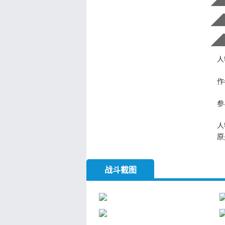
人
作
参
人
原
一
王
战斗截图
2