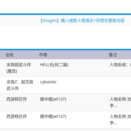
【mugen】猪八戒新人物演示+孙悟空更新内容
出处
作者
备注
龙珠超武斗传
HELL氏(何二猫)
人物系统：
(魔改)
龙珠Z：超究极
cybaster
武斗传
西游释厄传
蝶中蝶(wl137)
人物名称:
李...
西游释厄传
蝶中蝶(wl137)
人物名称:
李...