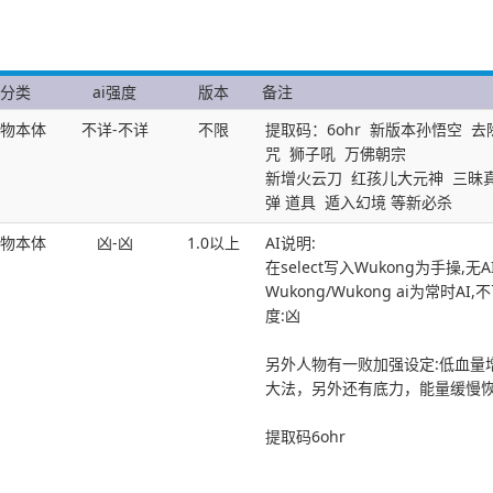
分类
ai强度
版本
备注
物本体
不详-不详
不限
提取码：6ohr 新版本孙悟空 
咒 狮子吼 万佛朝宗
新增火云刀 红孩儿大元神 三昧
弹 道具 遁入幻境 等新必杀
物本体
凶-凶
1.0以上
AI说明:
在select写入Wukong为手操,无A
Wukong/Wukong ai为常时AI
度:凶
另外人物有一败加强设定:低血量
大法，另外还有底力，能量缓慢
提取码6ohr