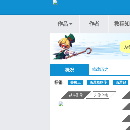
作品
作者
教程知
为
修改历史
概况
标签
美猴王
西游释厄传
西游记
战斗形象
头像立绘