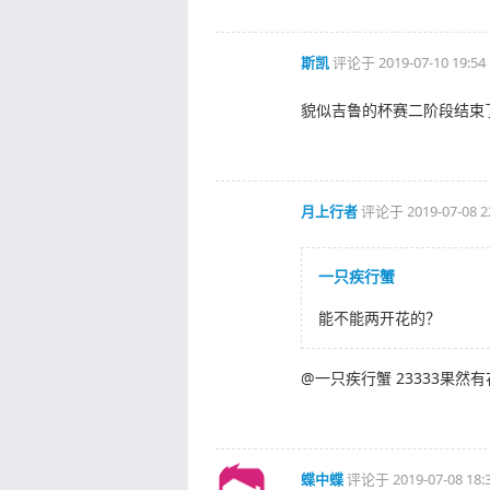
斯凯
评论于
2019-07-10 19:54
貌似吉鲁的杯赛二阶段结束
月上行者
评论于
2019-07-08 2
一只疾行蟹
能不能两开花的？
@一只疾行蟹 23333果然有
蝶中蝶
评论于
2019-07-08 18: