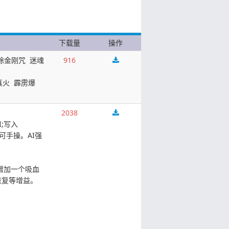
下载量
操作
去除金刚咒 迷魂
916
真火 霹雳爆
2038
I;写入
,不可手操。AI强
增加一个吸血
恢复等增益。