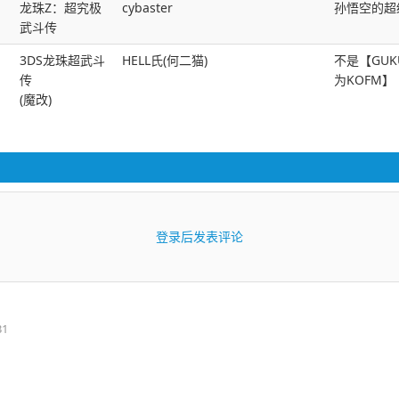
龙珠Z：超究极
cybaster
孙悟空的超
武斗传
3DS龙珠超武斗
HELL氏(何二猫)
不是【GUK
传
为KOFM】【
(魔改)
登录后发表评论
31