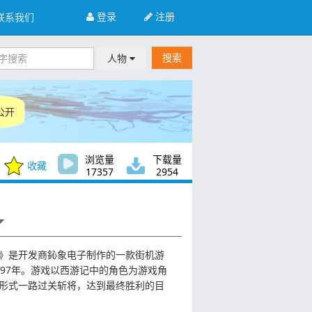
登录
注册
联系我们
搜索
人物
公开
浏览量
下载量
收藏
17357
2954
》是开发商鈊象电子制作的一款街机游
997年。游戏以西游记中的角色为游戏角
形式一路过关斩将，达到最终胜利的目