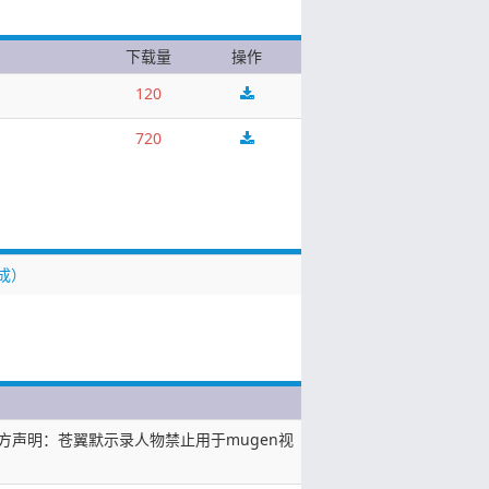
下载量
操作
120
720
成）
方声明：苍翼默示录人物禁止用于mugen视