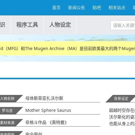
首页
新闻公告
贴吧
相关站点
识
程序工具
人物设定
r Guild（MFG）和The Mugen Archive（MA）是目前欧美最大的两个M
母体斯菲亚扎沃尔斯
人物名称
背景设定
Mother Sphere Saurus
超越时空存在
罗马音
沃尔斯化的姿
非格斗作品 《奥特曼》
素材来源
也能从身上的
完全原创
改造程度