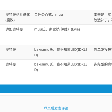
奥特曼格斗进化
金色の百式、muu
本来是百式
(魔改)
改造补丁，
迪加奥特曼
muu氏、南宫铠(伊维）(Evie)
奥特曼
bakisimu氏、我不知道LED(IDKLE
靠单发投技
D)
奥特曼
bakisimu氏、我不知道LED(IDKLE
连段型的奥
D)
登录后发表评论