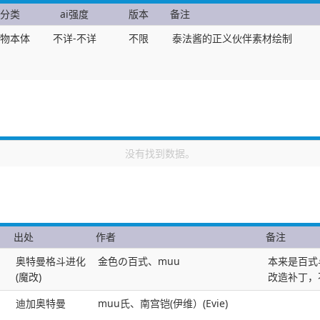
分类
ai强度
版本
备注
物本体
不详-不详
不限
泰法酱的正义伙伴素材绘制
没有找到数据。
出处
作者
备注
奥特曼格斗进化
金色の百式、muu
本来是百式
(魔改)
改造补丁，
迪加奥特曼
muu氏、南宫铠(伊维）(Evie)