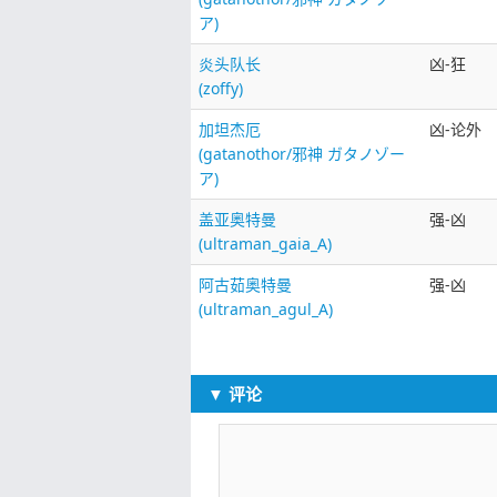
ア)
炎头队长
凶-狂
(zoffy)
加坦杰厄
凶-论外
(gatanothor/邪神 ガタノゾー
ア)
盖亚奥特曼
强-凶
(ultraman_gaia_A)
阿古茹奥特曼
强-凶
(ultraman_agul_A)
▼ 评论