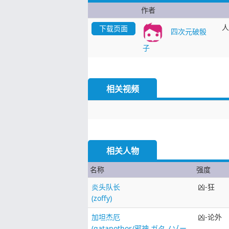
作者
人
下载页面
四次元破骰
子
相关视频
相关人物
名称
强度
炎头队长
凶-狂
(zoffy)
加坦杰厄
凶-论外
(gatanothor/邪神 ガタノゾー