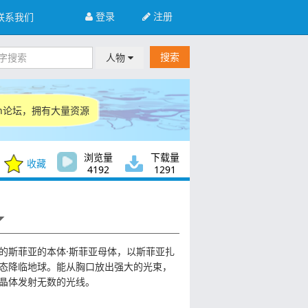
登录
注册
联系我们
搜索
人物
ugen论坛，拥有大量资源
浏览量
下载量
收藏
4192
1291
的斯菲亚的本体·斯菲亚母体，以斯菲亚扎
态降临地球。能从胸口放出强大的光束，
晶体发射无数的光线。