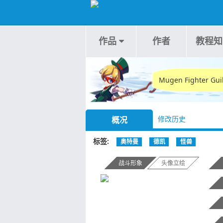
作品
作者
教程知
Mugen Fighte
修改历史
概况
标签
奥特曼
德凯
怪兽
战斗形象
头像立绘