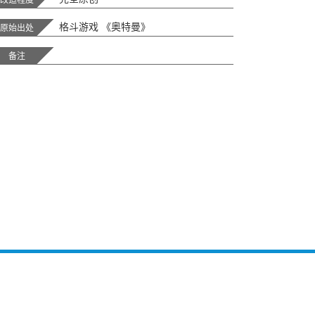
格斗游戏 《奥特曼》
原始出处
备注