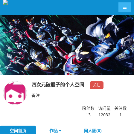
导航
四次元破骰子的个人空间
关注
备注
粉丝数
访问量
关注数
13
12032
1
空间首页
作品
同人图(0)