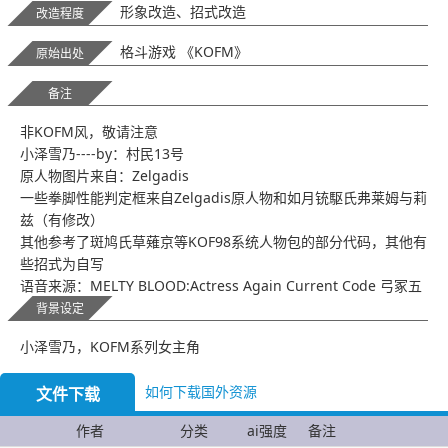
形象改造、招式改造
改造程度
格斗游戏 《KOFM》
原始出处
备注
非KOFM风，敬请注意
小泽雪乃----by：村民13号
原人物图片来自：Zelgadis
一些拳脚性能判定框来自Zelgadis原人物和如月铳駆氏弗莱姆与莉
兹（有修改）
其他参考了斑鸠氏草薙京等KOF98系统人物包的部分代码，其他有
些招式为自写
语音来源：MELTY BLOOD:Actress Again Current Code 弓冢五
月（CV：南央美）
背景设定
Helper借用表：
小泽雪乃，KOFM系列女主角
6500-6510打康等字幕演出（来自斑鸠）
7500气条（改自斑鸠）
如何下载国外资源
文件下载
7530-7540MAX启动条（来自斑鸠）
8100-8102演出（来自斑鸠）
作者
分类
ai强度
备注