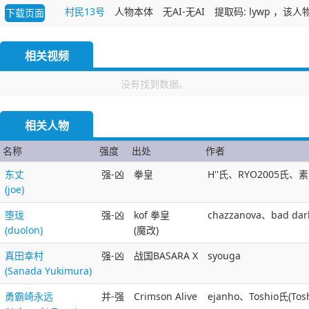
技术力较低，问题可能会有点多（比如手感可能会有僵硬问题），
村民13号
人物本体
无AI-无AI
提取码: lywp ，
下载页面
人物没有AI，
可以为这个人物随便写什么样的AI（）
相关视频
该人物与KOFM同人原作关系表特殊开场暂无
没有找到数据。
有重大问题可反馈给我
相关人物
个人邮箱：2665517740@qq.com
B站ID：村民13号
名称
强度
出处
作者
东丈
强-凶
拳皇
H''氏、RYO2005氏、素
人物没有什么大的使用限制，随便用，但禁止用于商业用途，禁止
(joe)
狂级及以上的改造
堕珑
强-凶
kof 拳皇
chazzanova、bad
本人物图素材均来源于《拳皇》系列及其衍生作品。使用的人物及
(duolon)
(魔改)
其设定、图像和语音版权归SNK公司和TYPE-MOON公司（语音部
分）所有。
真田幸村
强-凶
战国BASARA X
syouga
(Sanada Yukimura)
勇霸崎永远
并-强
Crimson Alive
ejanho、Toshio氏(Tos