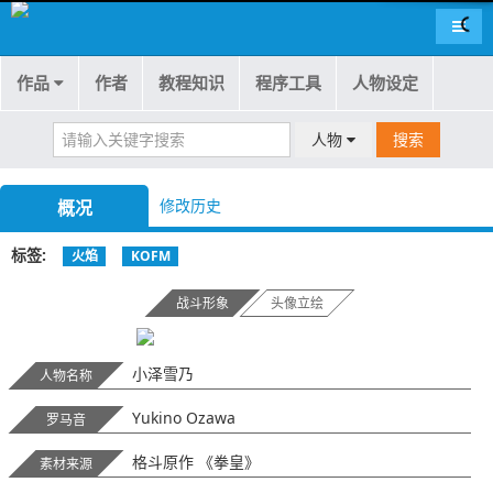
导航
作品
作者
教程知识
程序工具
人物设定
人物
搜索
修改历史
概况
标签
火焰
KOFM
战斗形象
头像立绘
小泽雪乃
人物名称
Yukino Ozawa
罗马音
格斗原作 《拳皇》
素材来源