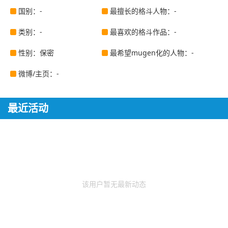
国别：-
最擅长的格斗人物：-
类别：-
最喜欢的格斗作品：-
性别：保密
最希望mugen化的人物：-
微博/主页：-
最近活动
该用户暂无最新动态