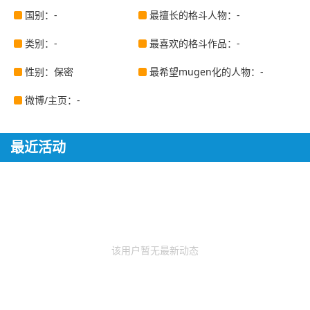
国别：-
最擅长的格斗人物：-
类别：-
最喜欢的格斗作品：-
性别：保密
最希望mugen化的人物：-
微博/主页：-
最近活动
该用户暂无最新动态