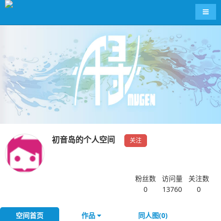
导航
初音岛的个人空间
关注
粉丝数
访问量
关注数
0
13760
0
空间首页
作品
同人图(0)