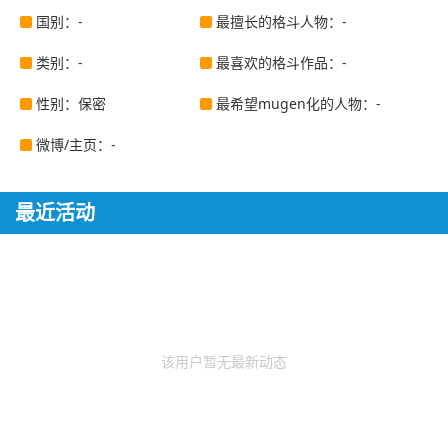
国别：-
最擅长的格斗人物：-
类别：-
最喜欢的格斗作品：-
性别：保密
最希望mugen化的人物：-
微博/主页：-
最近活动
该用户暂无最新动态