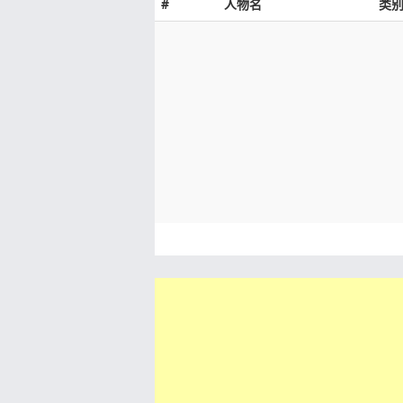
#
人物名
类