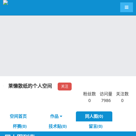
导航
莱懒散纸的个人空间
关注
粉丝数
访问量
关注数
0
7986
0
空间首页
作品
同人图(0)
杯赛(0)
技术贴(0)
留言(0)