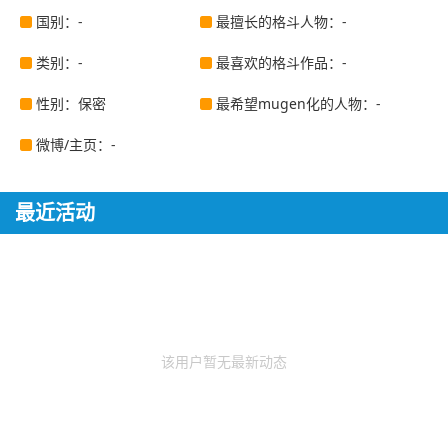
国别：-
最擅长的格斗人物：-
类别：-
最喜欢的格斗作品：-
性别：保密
最希望mugen化的人物：-
微博/主页：-
最近活动
该用户暂无最新动态