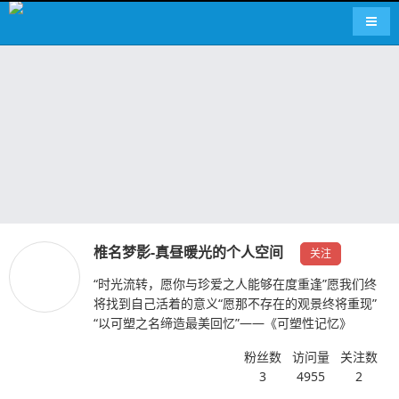
导航
椎名梦影-真昼暖光的个人空间
关注
“时光流转，愿你与珍爱之人能够在度重逢”愿我们终
将找到自己活着的意义“愿那不存在的观景终将重现”
“以可塑之名缔造最美回忆”——《可塑性记忆》
粉丝数
访问量
关注数
3
4955
2