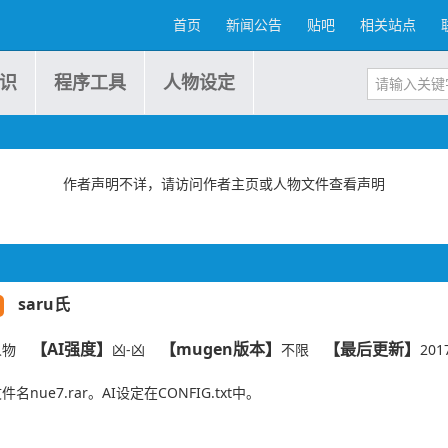
首页
新闻公告
贴吧
相关站点
识
程序工具
人物设定
作者声明不详，请访问作者主页或人物文件查看声明
saru氏
【AI强度】
【mugen版本】
【最后更新】
人物
凶-凶
不限
201
件名nue7.rar。AI设定在CONFIG.txt中。