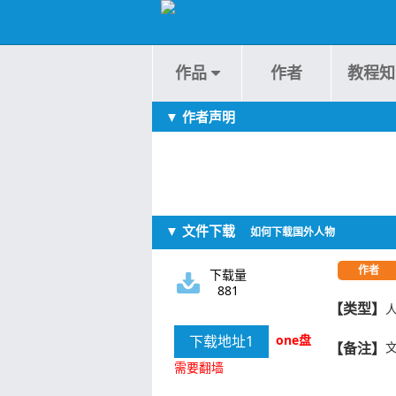
作品
作者
教程知
▼ 作者声明
▼ 文件下载
如何下载国外人物
作者
下载量
881
【类型】
下载地址1
one盘
【备注】
文
需要翻墙