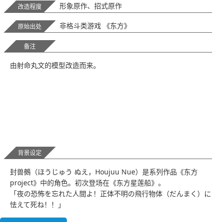
形象原作、招式原作
改造程度
非格斗类游戏 《东方》
原始出处
备注
由射命丸文的模型改造而来。
背景设定
封兽鵺（ほうじゅう ぬえ，Houjuu Nue）是系列作品《东方
project》中的角色。初次登场在《东方星莲船》。
「夜の恐怖を忘れた人間よ！正体不明の飛行物体（だんまく）に
怯えて死ね！！」