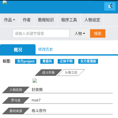
导航
作品
作者
教程知识
程序工具
人物设定
人物
搜索
修改历史
概况
标签
东方project
黄昏风
正体不明
东方星莲船
战斗形象
头像立绘
封兽鵺
人物名称
nue7
罗马音
格斗原作
素材来源