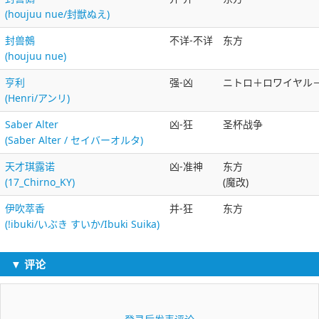
(houjuu nue/封獣ぬえ)
封兽鵺
不详-不详
东方
(houjuu nue)
亨利
强-凶
ニトロ＋ロワイヤル－ヒ
(Henri/アンリ)
Saber Alter
凶-狂
圣杯战争
(Saber Alter / セイバーオルタ)
天才琪露诺
凶-准神
东方
(17_Chirno_KY)
(魔改)
伊吹萃香
并-狂
东方
(!ibuki/いぶき すいか/Ibuki Suika)
▼ 评论