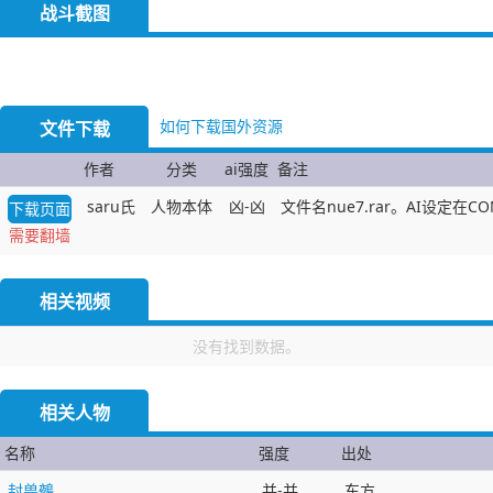
战斗截图
如何下载国外资源
文件下载
作者
分类
ai强度
备注
saru氏
人物本体
凶-凶
文件名nue7.rar。AI设定在CON
下载页面
需要翻墙
相关视频
没有找到数据。
相关人物
名称
强度
出处
封兽鵺
并-并
东方