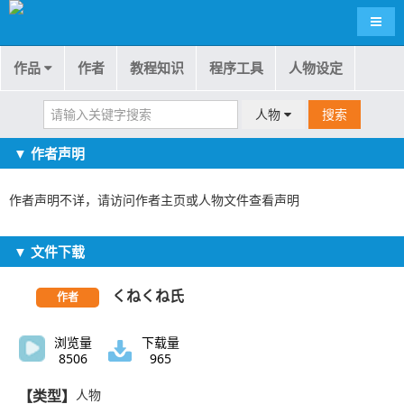
导航
作品
作者
教程知识
程序工具
人物设定
人物
搜索
▼ 作者声明
作者声明不详，请访问作者主页或人物文件查看声明
▼ 文件下载
くねくね氏
作者
浏览量
下载量
8506
965
【类型】
人物