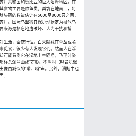
苏丹共和国和赞比亚的巨大沼泽地区。在
其食物主要是肺鱼类。巢筑在地面上，每
头鹳的数量估计在5000至8000只之间，
苏丹。国际鸟盟将其保护现状定为易危鸟
要来源是栖息地遭破坏、人为干扰和捕
对生活，全夜行性。白天隐藏在草丛或苇
来觅食，很少有人发现它们。然而人在浮
却可能看到它在湿地上空翱翔，飞翔时姿
那样头颈弯曲成“Z”形。不鸣叫（鸣管肌退
出像白鹳似的“嗒、嗒”声。另外，滑翔中也
声。
非洲中央内陆，大多数生活在苏丹，分布
、刚果民主共和国、卢旺达、南苏丹、苏
联合共和国、乌干达、赞比亚。