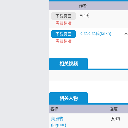
作者
Air氏
下载页面
需要翻墙
くねくね氏(knkn)
人
下载页面
需要翻墙
相关视频
相关人物
名称
强度
美洲豹
强-凶
(Jaguar)