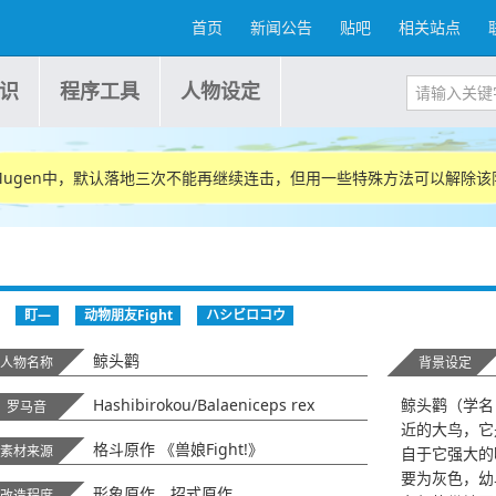
首页
新闻公告
贴吧
相关站点
识
程序工具
人物设定
Mugen中，默认落地三次不能再继续连击，但用一些特殊方法可以解除该
盯—
动物朋友Fight
ハシビロコウ
鲸头鹳
人物名称
背景设定
Hashibirokou/Balaeniceps rex
鲸头鹳（学名：B
罗马音
近的大鸟，它
格斗原作 《兽娘Fight!》
素材来源
自于它强大的
要为灰色，幼
形象原作、招式原作
改造程度