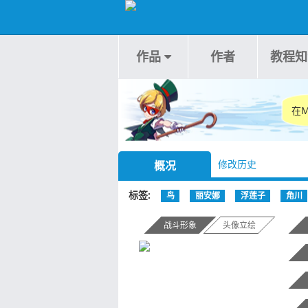
作品
作者
教程知
在
修改历史
概况
标签
鸟
丽安娜
浮莲子
角川
战斗形象
头像立绘