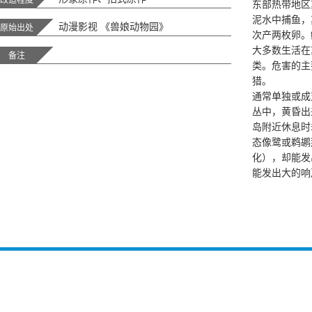
东部热带地区
泥水中捕鱼，
动漫影视 《兽娘动物园》
原始出处
次产两枚卵。鲸
大多数生活在
备注
类。危害的主
猎。
通常单独或成
丛中，黄昏出
岛附近休息时
态像鹭或鹈鹕
化），却能发
能发出大的响
鲸头鹳分布于
于中非共和国
丹、坦桑尼亚