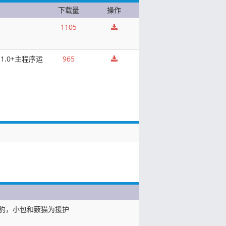
下载量
操作
1105
.0+主程序运
965
豹，小包和薮猫为援护