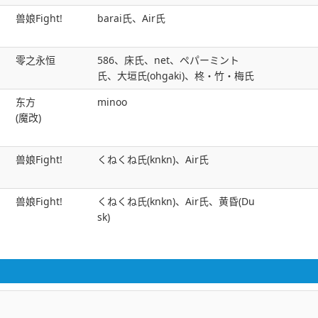
兽娘Fight!
barai氏、Air氏
零之永恒
586、床氏、net、ペパーミント
氏、大垣氏(ohgaki)、柊・竹・梅氏
东方
minoo
(魔改)
兽娘Fight!
くねくね氏(knkn)、Air氏
兽娘Fight!
くねくね氏(knkn)、Air氏、黄昏(Du
sk)