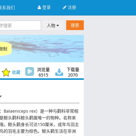
登录
注册
联系我们
搜索
人物
限制
浏览量
下载量
收藏
6515
2070
alaeniceps rex）是一种与鹳科非常相
是鲸头鹳科鲸头鹳属唯一的物种。名称来
喙。鲸头鹳身长可达150厘米，成年鸟羽主
鸟的羽毛主要为棕色。鲸头鹳生活在非洲