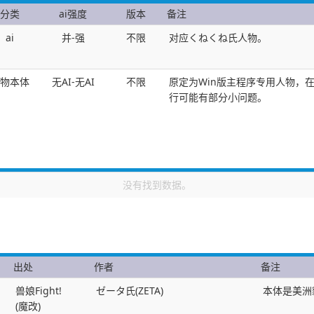
分类
ai强度
版本
备注
ai
并-强
不限
对应くねくね氏人物。
物本体
无AI-无AI
不限
原定为Win版主程序专用人物，在1
行可能有部分小问题。
没有找到数据。
出处
作者
备注
兽娘Fight!
ゼータ氏(ZETA)
本体是美洲
(魔改)