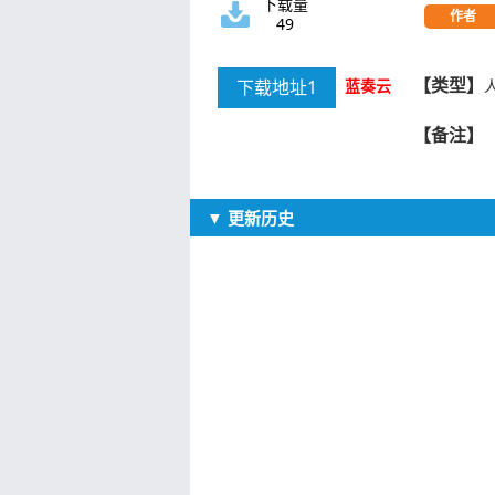
下载量
作者
49
【类型】
下载地址1
蓝奏云
【备注】
▼ 更新历史