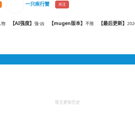
一只疾行蟹
关注
【AI强度】
【mugen版本】
【最后更新】
人物
强-凶
不限
202
暂无更新历史