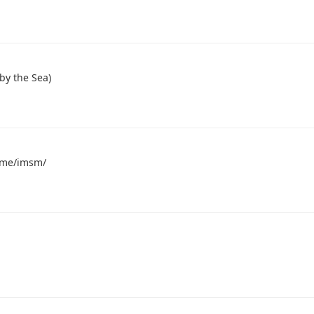
 the Sea)
ome/imsm/