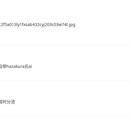
c2f5a013ly1fxsab432cyj203c03w74t.jpg
azakura氏ai
暂时分流