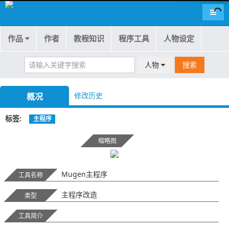
导航
作品
作者
教程知识
程序工具
人物设定
人物
搜索
修改历史
概况
标签
主程序
缩略图
Mugen主程序
工具名称
主程序改造
类型
工具简介