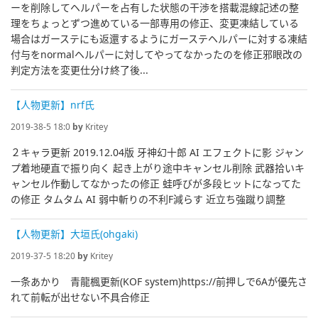
ーを削除してヘルパーを占有した状態の干渉を搭載混線記述の整
理をちょっとずつ進めている一部専用の修正、変更凍結している
場合はガーステにも返還するようにガーステヘルパーに対する凍結
付与をnormalヘルパーに対してやってなかったのを修正邪眼改の
判定方法を変更仕分け終了後...
【人物更新】nrf氏
2019-38-5 18:0
by
Kritey
２キャラ更新 2019.12.04版 牙神幻十郎 AI エフェクトに影 ジャン
プ着地硬直で振り向く 起き上がり途中キャンセル削除 武器拾いキ
ャンセル作動してなかったの修正 蛙呼びが多段ヒットになってた
の修正 タムタム AI 弱中斬りの不利F減らす 近立ち強蹴り調整
【人物更新】大垣氏(ohgaki)
2019-37-5 18:20
by
Kritey
一条あかり 青龍楓更新(KOF system)https://前押しで6Aが優先さ
れて前転が出せない不具合修正