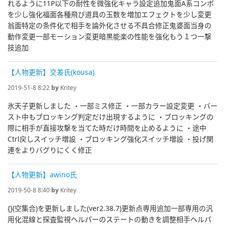
れるように11P以下の耐性を微強化キャラ設定追加鬼面A系コンボ
を少し強化福面各種飛び道具の玉数を増加エフェクトを少し変更
翁面特定の条件化で相手を論外化させる不具合修正鬼婆面当身の
動作変更一部モーション変更暗黒能楽の性能を強化もう１つ一撃
技追加
【人物更新】交差氏(kousa)
2019-51-8 8:22
by
Kritey
氷天子更新しました ・一部ミス修正 ・一部カラー設定変更 ・バー
スト中もブロッキング判定だけ出現するように ・ブロッキングの
際に相手が直接攻撃を当てた時だけ時間を止めるように ・途中
Ctrl戻しスイッチ増設 ・ブロッキング強化スイッチ増設 ・投げ関
連をよりバグりにくく修正
【人物更新】awino氏
2019-50-8 8:40
by
Kritey
{}(空集合)を更新しました(ver2.38.7)更新点専用追加一部専用の汎
用化混線と探査監視ヘルパーのステートの動きを調整相手ヘルパ