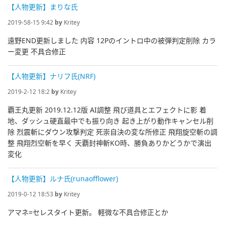
【人物更新】まりな氏
2019-58-15 9:42
by
Kritey
遠野END更新しました 内容 12Pのイントロ中の被弾判定削除 カラ
ー変更 不具合修正
【人物更新】ナリフ氏(NRF)
2019-2-12 18:2
by
Kritey
覇王丸更新 2019.12.12版 AI調整 飛び道具とエフェクトに影 着
地、ダッシュ硬直最中でも振り向き 起き上がり動作キャンセル削
除 烈震斬にダウン攻撃判定 死崇自決の変な所修正 飛翔旋空斬の調
整 飛翔烈空斬を早く 天覇封神斬KO時、勝負ありかどうかで演出
変化
【人物更新】ルナ氏(runaofflower)
2019-0-12 18:53
by
Kritey
アマネ=セレスタイト更新。 軽微な不具合修正とか