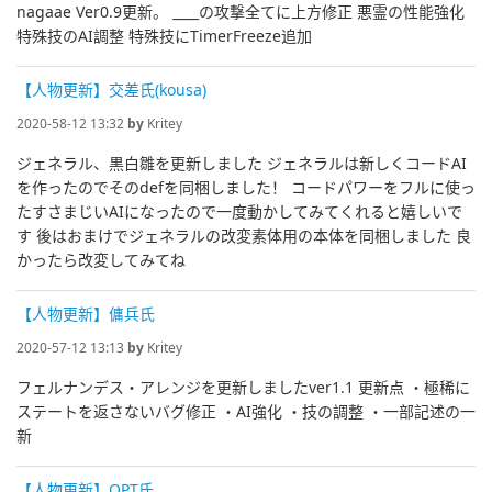
nagaae Ver0.9更新。 ____の攻撃全てに上方修正 悪霊の性能強化
特殊技のAI調整 特殊技にTimerFreeze追加
【人物更新】交差氏(kousa)
2020-58-12 13:32
by
Kritey
ジェネラル、黒白雛を更新しました ジェネラルは新しくコードAI
を作ったのでそのdefを同梱しました！ コードパワーをフルに使っ
たすさまじいAIになったので一度動かしてみてくれると嬉しいで
す 後はおまけでジェネラルの改変素体用の本体を同梱しました 良
かったら改変してみてね
【人物更新】傭兵氏
2020-57-12 13:13
by
Kritey
フェルナンデス・アレンジを更新しましたver1.1 更新点 ・極稀に
ステートを返さないバグ修正 ・AI強化 ・技の調整 ・一部記述の一
新
【人物更新】OPT氏