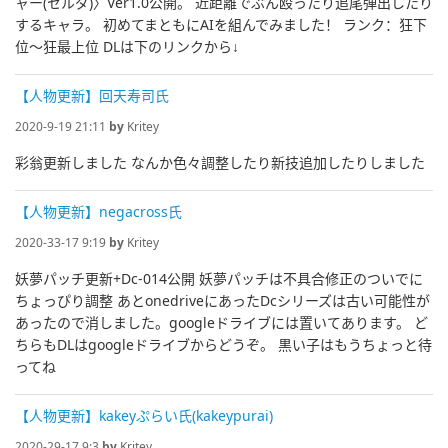
ャー(セルダ)〉Ver1.0公開。 近距離でぶん殴ったり追尾弾出したり
するキャラ。 初めてまともにAIを組んでみました！ ランク：狂下
位～狂最上位 DLは下のリンクから↓
【人物更新】回天寿司氏
2020-9-19 21:11
by
Kritey
彩翁更新しました なんか色々調整したり新技追加したりしました
【人物更新】negacross氏
2020-33-17 9:19
by
Kritey
妖夢パッチ更新+Dc-014公開 妖夢パッチは不具合修正のついでに
ちょっぴり調整 あとonedriveにあったDcシリーズは古い可能性が
あったので消しました。googleドライブには置いてあります。 ど
ちらもDLはgoogleドライブからどうぞ。 黒い子はもうちょっと待
ってね
【人物更新】kakeyぷらい氏(kakeypurai)
2020-29-17 9:3
by
Kritey