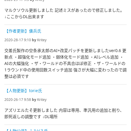
マルクソウル更新しました 記述ミスがあったので修正しました。
↓ここからDL出来ます
【作者更新】傭兵氏
2020-28-17 9:10
by
Kritey
交差氏製作の空条承太郎のAI+改変パッチを更新しましたver0.6 更
新点 ・超強化モード追加 ・弱体化モード追加 ・AIレベル追加 ・
AIの大幅強化 ・ザ・ワールドの不具合ほぼ修正 ・ザ・ワールドの
1ラウンド中の使用回数スイッチ追加 強さが大幅に変わったので調
整は必須です
【人物更新】torie氏
2020-26-17 9:58
by
Kritey
アズリエルたそ更新しました 内容は専用、準汎用の追加と削り、
即死返しの調整です ↓DL場所
【人物公开】ふみⅤ３氏