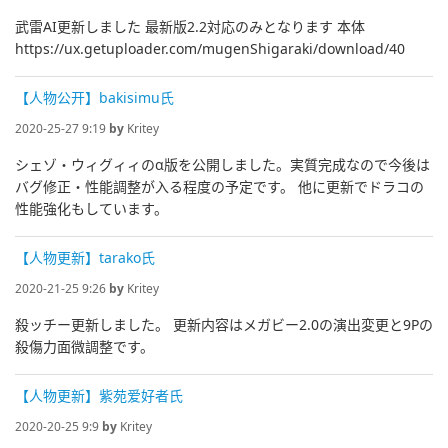
武雷AI更新しました 最新版2.2対応のみとなります 本体
https://ux.getuploader.com/mugenShigaraki/download/40
【人物公开】bakisimu氏
2020-25-27 9:19
by
Kritey
シェゾ・ウィグィィのα版を公開しました。実質完成なので今後は
バグ修正・性能調整が入る程度の予定です。 他に更新でドラコの
性能強化もしています。
【人物更新】tarako氏
2020-21-25 9:26
by
Kritey
殺ッチー更新しました。 更新内容はメガビー2.0の演出変更と9Pの
殺傷力面微調整です。
【人物更新】紫苑爱好者氏
2020-20-25 9:9
by
Kritey