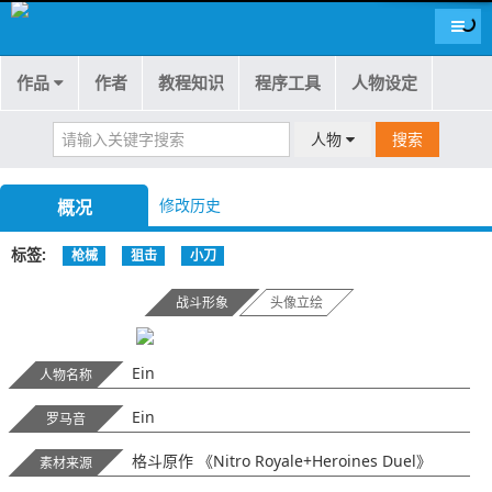
导航
作品
作者
教程知识
程序工具
人物设定
人物
搜索
修改历史
概况
标签
枪械
狙击
小刀
战斗形象
头像立绘
Ein
人物名称
Ein
罗马音
格斗原作 《Nitro Royale+Heroines Duel》
素材来源