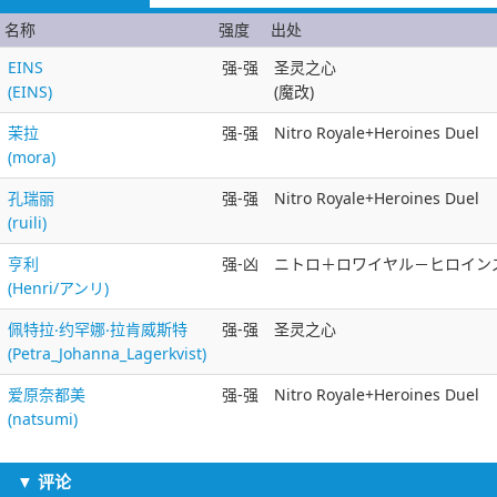
名称
强度
出处
EINS
强-强
圣灵之心
(EINS)
(魔改)
茉拉
强-强
Nitro Royale+Heroines Duel
(mora)
孔瑞丽
强-强
Nitro Royale+Heroines Duel
(ruili)
亨利
强-凶
ニトロ＋ロワイヤル－ヒロインズデュ
(Henri/アンリ)
佩特拉‧约罕娜‧拉肯威斯特
强-强
圣灵之心
(Petra_Johanna_Lagerkvist)
爱原奈都美
强-强
Nitro Royale+Heroines Duel
(natsumi)
▼ 评论