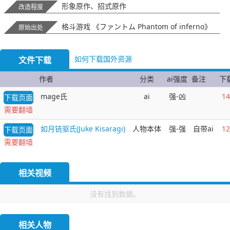
形象原作、招式原作
改造程度
格斗游戏 《ファントム Phantom of inferno》
原始出处
如何下载国外资源
文件下载
作者
分类
ai强度
备注
下
mage氏
ai
强-凶
14
下载页面
需要翻墙
如月铳驱氏(Juke Kisaragi)
人物本体
强-强
自带ai
12
下载页面
需要翻墙
相关视频
没有找到数据。
相关人物