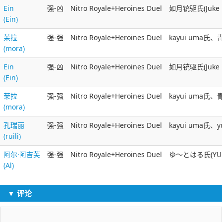
Ein
强-凶
Nitro Royale+Heroines Duel
如月铳驱氏(Juke K
(Ein)
茉拉
强-强
Nitro Royale+Heroines Duel
kayui uma氏
(mora)
Ein
强-凶
Nitro Royale+Heroines Duel
如月铳驱氏(Juke K
(Ein)
茉拉
强-强
Nitro Royale+Heroines Duel
kayui uma氏
(mora)
孔瑞丽
强-强
Nitro Royale+Heroines Duel
kayui uma氏
(ruili)
阿尔·阿吉芙
强-强
Nitro Royale+Heroines Duel
ゆ～とはる氏(YU-T
(Al)
▼ 评论