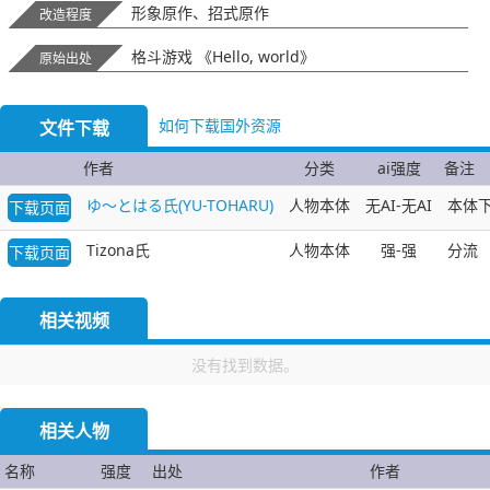
形象原作、招式原作
改造程度
格斗游戏 《Hello, world》
原始出处
如何下载国外资源
文件下载
作者
分类
ai强度
备注
ゆ～とはる氏(YU-TOHARU)
人物本体
无AI-无AI
本体
下载页面
Tizona氏
人物本体
强-强
分流
下载页面
相关视频
没有找到数据。
相关人物
名称
强度
出处
作者