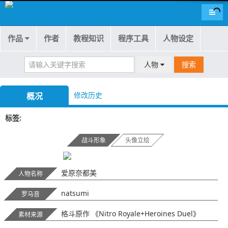
导航
作品
作者
教程知识
程序工具
人物设定
人物
搜索
修改历史
概况
标签
战斗形象
头像立绘
爱原奈都美
人物名称
natsumi
罗马音
格斗原作 《Nitro Royale+Heroines Duel》
素材来源