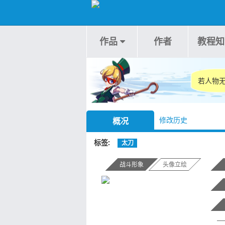
作品
作者
教程知
若人物无
修改历史
概况
标签
太刀
战斗形象
头像立绘