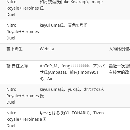
Nitro
如月铳驱氏(Juke Kisaragi)、mage
Royale+Heroines
氏
Duel
Nitro
kayui uma氏、青色⑨号氏
Royale+Heroines
Duel
夜下降生
Websta
人物比例偏
斩 赤红之瞳
AnToR_M、fengkkkkkkkkk、アンバ
最近一次更新
サ氏(Ambasa)、雑P(simon9951
有较大的改变
4)、Air
Nitro
kayui uma氏、yuki氏、おまけの人
Royale+Heroines
氏
Duel
Nitro
ゆ～とはる氏(YU-TOHARU)、Tizon
Royale+Heroines
a氏
Duel