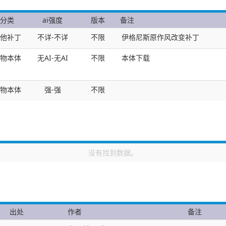
分类
ai强度
版本
备注
他补丁
不详-不详
不限
伊格尼斯原作风改变补丁
物本体
无AI-无AI
不限
本体下载
物本体
强-强
不限
没有找到数据。
出处
作者
备注