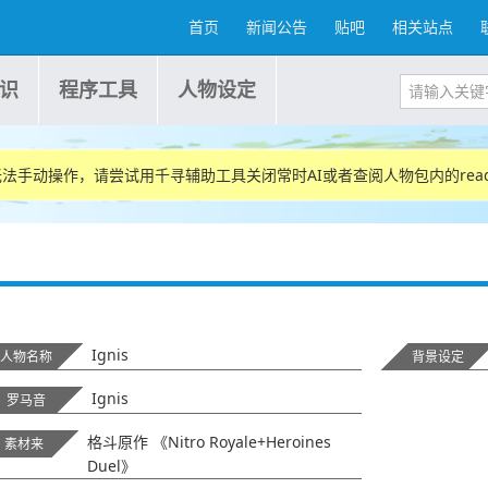
首页
新闻公告
贴吧
相关站点
识
程序工具
人物设定
法手动操作，请尝试用千寻辅助工具关闭常时AI或者查阅人物包内的rea
Ignis
人物名称
背景设定
Ignis
罗马音
格斗原作 《Nitro Royale+Heroines
素材来
Duel》
源