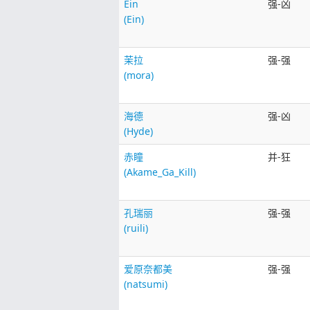
Ein
强-凶
(Ein)
茉拉
强-强
(mora)
海德
强-凶
(Hyde)
赤瞳
并-狂
(Akame_Ga_Kill)
孔瑞丽
强-强
(ruili)
爱原奈都美
强-强
(natsumi)