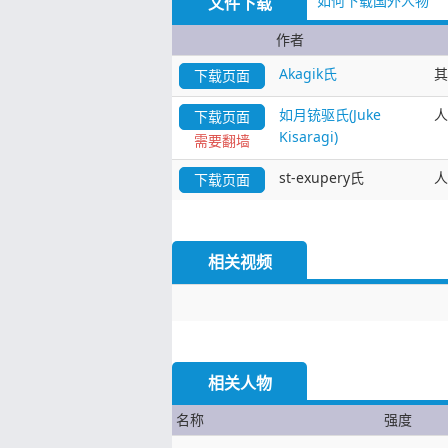
如何下载国外人物
文件下载
作者
Akagik氏
其
下载页面
如月铳驱氏(Juke
人
下载页面
Kisaragi)
需要翻墙
st-exupery氏
人
下载页面
相关视频
相关人物
名称
强度