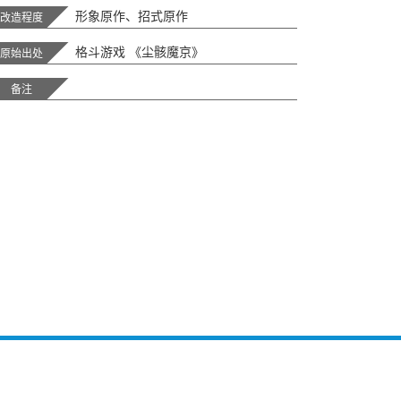
形象原作、招式原作
改造程度
格斗游戏 《尘骸魔京》
原始出处
备注