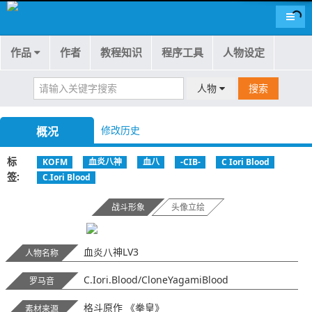
导航
作品
作者
教程知识
程序工具
人物设定
人物
搜索
修改历史
概况
标
KOFM
血炎八神
血八
-CIB-
C Iori Blood
签
C.Iori Blood
战斗形象
头像立绘
血炎八神LV3
人物名称
C.Iori.Blood/CloneYagamiBlood
罗马音
格斗原作 《拳皇》
素材来源