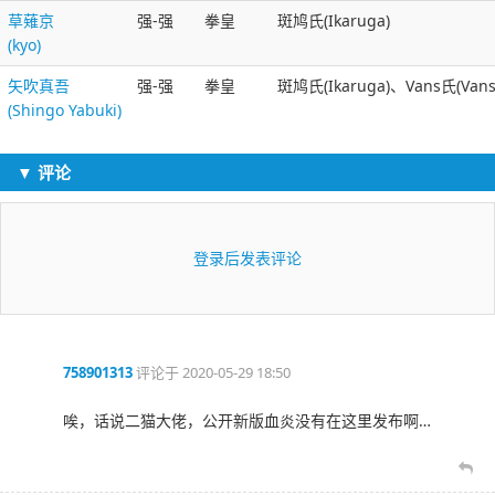
草薙京
强-强
拳皇
斑鸠氏(Ikaruga)
(kyo)
矢吹真吾
强-强
拳皇
斑鸠氏(Ikaruga)、Vans氏(Van
(Shingo Yabuki)
▼ 评论
登录后发表评论
758901313
评论于
2020-05-29 18:50
唉，话说二猫大佬，公开新版血炎没有在这里发布啊…