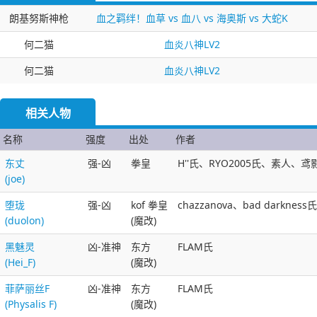
朗基努斯神枪
血之羁绊！血草 vs 血八 vs 海奥斯 vs 大蛇K
何二猫
血炎八神LV2
何二猫
血炎八神LV2
相关人物
名称
强度
出处
作者
东丈
强-凶
拳皇
H''氏、RYO2005氏、素人、鸢影氏(
(joe)
堕珑
强-凶
kof 拳皇
chazzanova、bad dark
(duolon)
(魔改)
黑魅灵
凶-准神
东方
FLAM氏
(Hei_F)
(魔改)
菲萨丽丝F
凶-准神
东方
FLAM氏
(Physalis F)
(魔改)