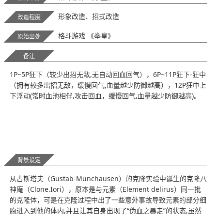
形象改造、招式改造
改造程度
格斗游戏 《拳皇》
原始出处
备注
1P~5P狂下（较少出招无敌,无自动回血回气），6P~11P狂下-狂中
（拥有较多出招无敌，缓慢回气,血量越少防御越高），12P狂中上
下浮动(常时血池相伴,攻击回血，缓慢回气,血量越少防御越高)。
背景设定
从古斯塔夫（Gustab-Munchausen）的克隆实验中诞生的克隆八
神庵（Clone.Iori），原本是与元素（Element delirus）同一批
的克隆体，可是在克隆过程中出了一些意外事故导致元素的部分细
胞进入到他的体内,并且让其自身出现了“伪血之暴走”的状态,虽然