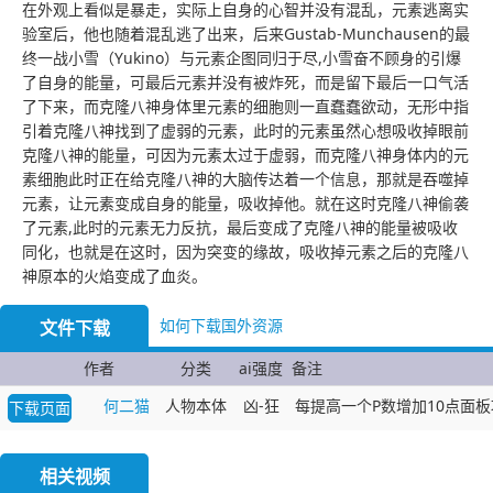
在外观上看似是暴走，实际上自身的心智并没有混乱，元素逃离实
验室后，他也随着混乱逃了出来，后来Gustab-Munchausen的最
终一战小雪（Yukino）与元素企图同归于尽,小雪奋不顾身的引爆
了自身的能量，可最后元素并没有被炸死，而是留下最后一口气活
了下来，而克隆八神身体里元素的细胞则一直蠢蠢欲动，无形中指
引着克隆八神找到了虚弱的元素，此时的元素虽然心想吸收掉眼前
克隆八神的能量，可因为元素太过于虚弱，而克隆八神身体内的元
素细胞此时正在给克隆八神的大脑传达着一个信息，那就是吞噬掉
元素，让元素变成自身的能量，吸收掉他。就在这时克隆八神偷袭
了元素,此时的元素无力反抗，最后变成了克隆八神的能量被吸收
同化，也就是在这时，因为突变的缘故，吸收掉元素之后的克隆八
神原本的火焰变成了血炎。
如何下载国外资源
文件下载
作者
分类
ai强度
备注
何二猫
人物本体
凶-狂
每提高一个P数增加10点面
下载页面
相关视频