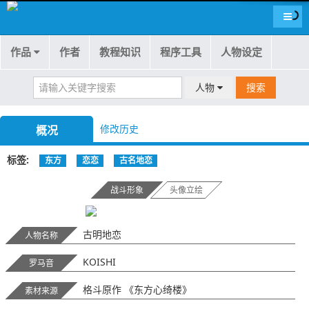
导航
作品
作者
教程知识
程序工具
人物设定
人物
搜索
修改历史
概况
标签
东方
恋恋
古名地恋
战斗形象
头像立绘
古明地恋
人物名称
KOISHI
罗马音
格斗原作 《东方心绮楼》
素材来源