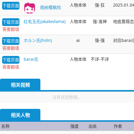
人物本体
强-狂
2025.0
下载页面
雨树樱枫险
红毛玉氏(akakedama)
人物本体
强-准神
地底蔷薇恋 人
下载页面
需要翻墙
ホルン氏(holn)
ai
强-强
对应barai
下载页面
需要翻墙
barai氏
人物本体
不详-不详
下载页面
需要翻墙
相关视频
没有找到数据。
相关人物
名称
强度
出处
作者