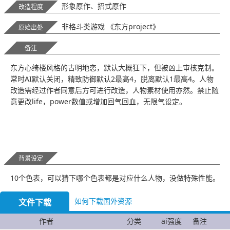
形象原作、招式原作
改造程度
非格斗类游戏 《东方project》
原始出处
备注
东方心绮楼风格的古明地恋，默认大概狂下，但被凶上审核克制。
常时AI默认关闭，精致防御默认2最高4，脱离默认1最高4。人物
改造需经过作者同意后方可进行改造，人物素材使用亦然。禁止随
意更改life，power数值或增加回气回血，无限气设定。
背景设定
10个色表，可以猜下哪个色表都是对应什么人物，没做特殊性能。
如何下载国外资源
文件下载
作者
分类
ai强度
备注