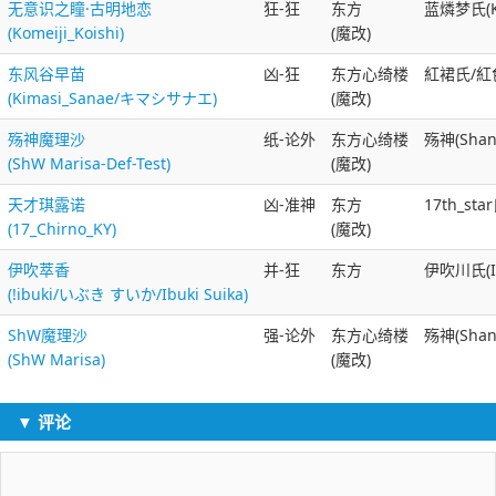
无意识之瞳·古明地恋
狂-狂
东方
蓝燐梦氏(Ko
(Komeiji_Koishi)
(魔改)
东风谷早苗
凶-狂
东方心绮楼
紅裙氏/紅色
(Kimasi_Sanae/キマシサナエ)
(魔改)
殇神魔理沙
纸-论外
东方心绮楼
殇神(Shan
(ShW Marisa-Def-Test)
(魔改)
天才琪露诺
凶-准神
东方
17th_star
(17_Chirno_KY)
(魔改)
伊吹萃香
并-狂
东方
伊吹川氏(Ib
(!ibuki/いぶき すいか/Ibuki Suika)
ShW魔理沙
强-论外
东方心绮楼
殇神(Shan
(ShW Marisa)
(魔改)
▼ 评论