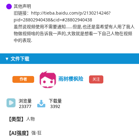
其他声明
旧链接：http://tieba.baidu.com/p/2130214246?
pid=28802940438&cid=#28802940438
虽然说视频使用不需要通知……但是,也还是蛮希望有人用了我人
物做视频啥的告诉我一声的,大致就是想看一下自己人物在视频
中的表现.
▼ 文件下载
雨树樱枫险
关注
作者
浏览量
下载量
23377
3392
【类型】
人物
【AI强度】
强-狂