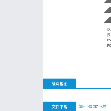
以
换
P
P
战斗截图
如何下载国外人物
文件下载