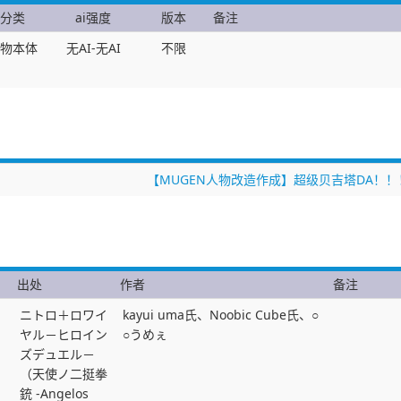
分类
ai强度
版本
备注
物本体
无AI-无AI
不限
【MUGEN人物改造作成】超级贝吉塔DA！！
出处
作者
备注
ニトロ＋ロワイ
kayui uma氏、Noobic Cube氏、○
ヤル－ヒロイン
○うめぇ
ズデュエル－
（天使ノ二挺拳
銃 -Angelos