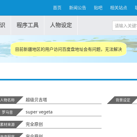
首页
新闻公告
贴吧
相关站点
识
程序工具
人物设定
目前新疆地区的用户访问百度盘地址会有问题，无法解决
超级贝吉塔
人物名称
背景设定
super vegeta
罗马音
完全原创
素材来源
完全原创
改造程度