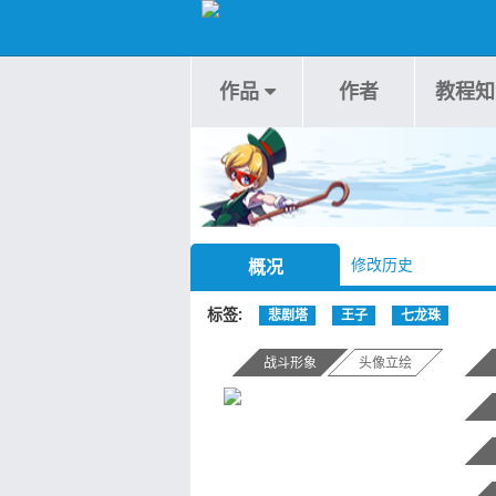
作品
作者
教程知
修改历史
概况
标签
悲剧塔
王子
七龙珠
战斗形象
头像立绘