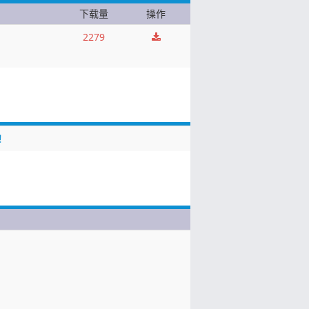
下载量
操作
2279
！