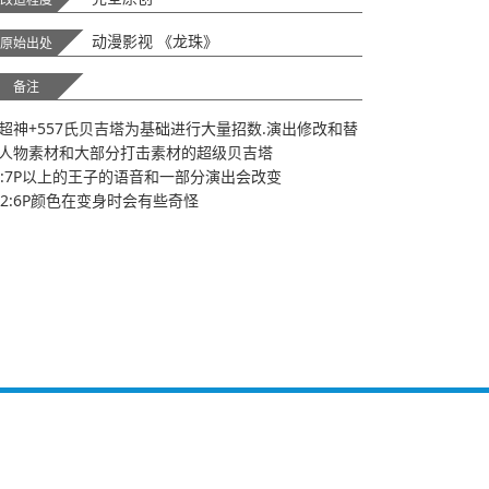
动漫影视 《龙珠》
原始出处
备注
超神+557氏贝吉塔为基础进行大量招数.演出修改和替
人物素材和大部分打击素材的超级贝吉塔
S:7P以上的王子的语音和一部分演出会改变
S2:6P颜色在变身时会有些奇怪