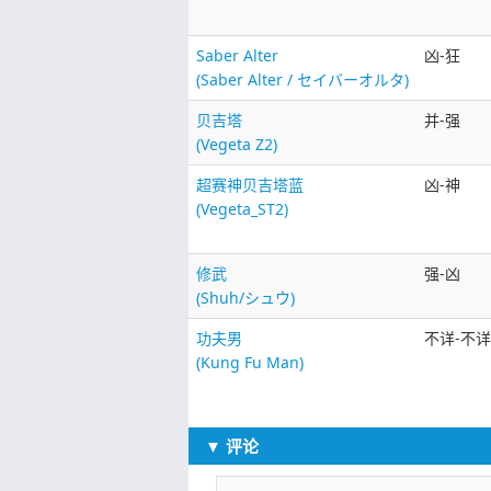
Saber Alter
凶-狂
(Saber Alter / セイバーオルタ)
贝吉塔
并-强
(Vegeta Z2)
超赛神贝吉塔蓝
凶-神
(Vegeta_ST2)
修武
强-凶
(Shuh/シュウ)
功夫男
不详-不详
(Kung Fu Man)
▼ 评论