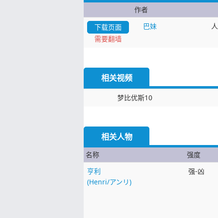
作者
巴妹
人
下载页面
需要翻墙
相关视频
梦比优斯10
相关人物
名称
强度
亨利
强-凶
(Henri/アンリ)