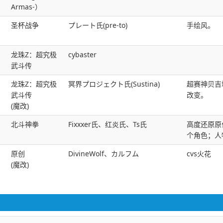
Armas-）
圣杯战争
プレート氏(pre-to)
手绘风。
龙珠Z：超究极
cybaster
武斗传
龙珠Z：超究极
冥界プロジェクト氏(Sustina)
超赛神贝吉
武斗传
改变。
(魔改)
北斗神拳
Fixxxer氏、红炎氏、Ts氏
高度还原原
个角色；人
原创
DivineWolf、カルフム
cvs火花
(魔改)