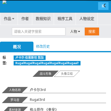
导航
作品
作者
教程知识
程序工具
人物设定
人物
搜索
修改历史
概况
标
卢卡尔·伯恩斯坦 怒加
签
RugalRugalRugalRugalRugalRugalRugaal!
战斗形象
头像立绘
卢卡尔3rd
人物名称
Rugal3rd
罗马音
格斗原作 《拳皇》
素材来源