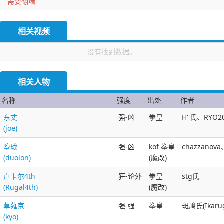
需要翻墙
相关视频
没有找到数据。
相关人物
名称
强度
出处
作者
东丈
强-凶
拳皇
H''氏、RYO2
(joe)
堕珑
强-凶
kof 拳皇
chazzano
(duolon)
(魔改)
卢卡尔4th
狂-论外
拳皇
stg氏
(Rugal4th)
(魔改)
草薙京
强-强
拳皇
斑鸠氏(Ikaru
(kyo)