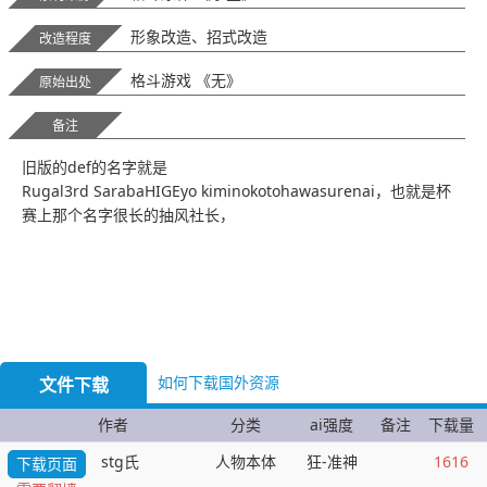
形象改造、招式改造
改造程度
格斗游戏 《无》
原始出处
备注
旧版的def的名字就是
Rugal3rd SarabaHIGEyo kiminokotohawasurenai，也就是杯
赛上那个名字很长的抽风社长，
如何下载国外资源
文件下载
作者
分类
ai强度
备注
下载量
stg氏
人物本体
狂-准神
1616
下载页面