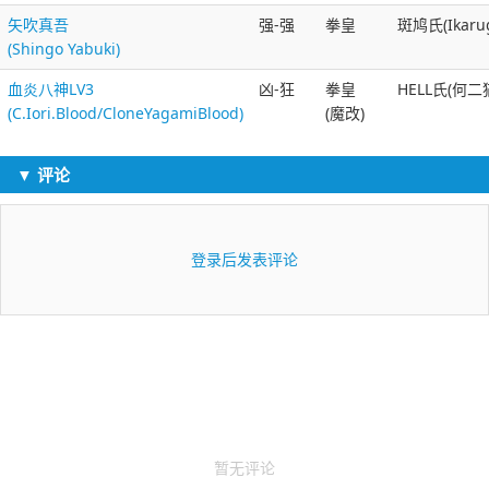
矢吹真吾
强-强
拳皇
斑鸠氏(Ikaru
(Shingo Yabuki)
血炎八神LV3
凶-狂
拳皇
HELL氏(何二
(C.Iori.Blood/CloneYagamiBlood)
(魔改)
▼ 评论
登录后发表评论
暂无评论