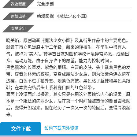
完全原创
改造程度
动漫影视 《魔法少女小圆》
原始出处
背景设定
晓美焰，原创动画《魔法少女小圆》及其衍生作品中的主要角色。
就读于市立见泷原中学二年级，新来的转校生。在学生中很有人
气，被称为“美人”。转学首日就对圆和学校环境异常熟悉，成绩出
众、运动万能。由于自身许下的愿望，能力为控制时间 。
黑色飘逸的长直发、紫色的眼睛、白暂的皮肤、头上戴着黑色的发
带、穿着为朴素的校服；变身成魔法少女后，则为淡紫色连衣荷花
边裙、白色不过手袖外套、淡紫色肩披、黑色格子丝袜和黑色高跟
鞋；在本篇完结后头上系着鹿目圆的红色丝带 。
表面上冷漠而难以接近，其实只是在用这外表掩饰内心的温柔。原
本是一个胆怯的病弱少女，后在第一个时间轴被热情的鹿目圆救助
后，变得开朗起来。但在经历了一次又一次的轮回后，变得冷漠起
来。
如何下载国外资源
文件下载