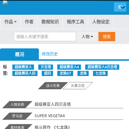
导航
作品
作者
教程知识
程序工具
人物设定
人物
搜索
修改历史
概况
标
超级赛亚人
贝吉塔
超级赛亚人4
超级赛亚人4贝吉塔
签
超级赛亚人四
超四
龙珠GT
龙珠
七龙珠
战斗形象
头像立绘
超级赛亚人四贝吉塔
人物名称
SUPER VEGETA4
罗马音
格斗原作 《七龙珠》
素材来源