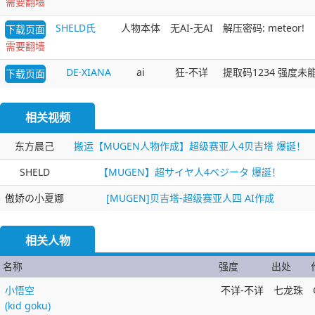
需要翻墙
SHELD氏
人物本体
无AI-无AI
解压密码: meteor!
下载页面
需要翻墙
DE·XIANA
ai
狂-不详
提取码1234 强度
下载页面
相关视频
东方晨己
搬运【MUGEN人物作成】超级赛亚人4贝吉塔 爆誕！
SHELD
【MUGEN】超サイヤ人4ベジータ 爆誕！
傲娇の小夏娜
[MUGEN]贝吉塔-超级赛亚人四 AI作成
相关人物
名称
强度
出处
小悟空
不详-不详
七龙珠
(kid goku)