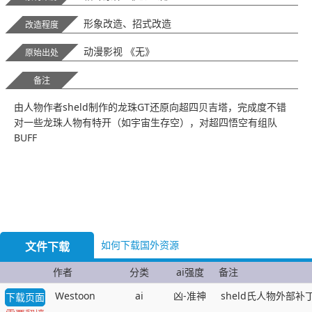
形象改造、招式改造
改造程度
动漫影视 《无》
原始出处
备注
由人物作者sheld制作的龙珠GT还原向超四贝吉塔，完成度不错
对一些龙珠人物有特开（如宇宙生存空），对超四悟空有组队
BUFF
如何下载国外资源
文件下载
作者
分类
ai强度
备注
Westoon
ai
凶-准神
sheld氏人物外部
下载页面