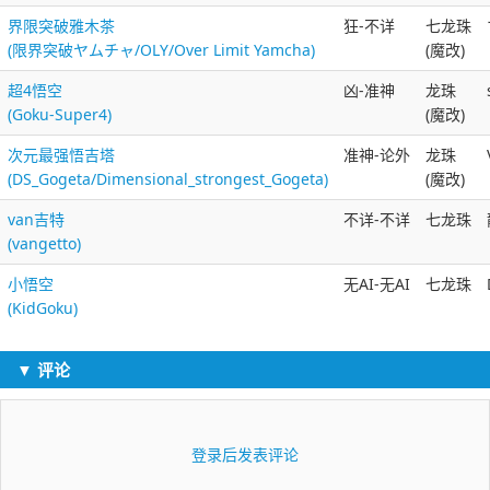
界限突破雅木茶
狂-不详
七龙珠
(限界突破ヤムチャ/OLY/Over Limit Yamcha)
(魔改)
超4悟空
凶-准神
龙珠
(Goku-Super4)
(魔改)
次元最强悟吉塔
准神-论外
龙珠
(DS_Gogeta/Dimensional_strongest_Gogeta)
(魔改)
van吉特
不详-不详
七龙珠
(vangetto)
小悟空
无AI-无AI
七龙珠
(KidGoku)
▼ 评论
登录后发表评论