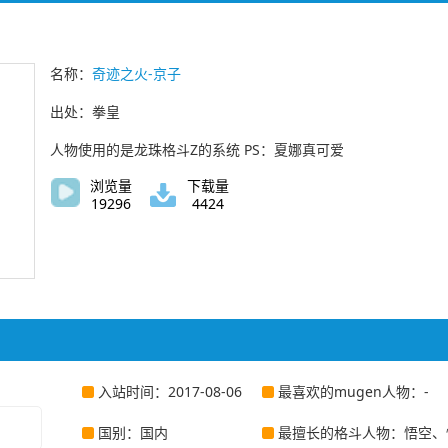
名称：
奇迹之火-京子
出处：拳皇
人物使用的是龙珠格斗Z的系统 PS：夏娜真可爱
浏览量
下载量
19296
4424
入站时间：2017-08-06
最喜欢的mugen人物：-
国别：国内
最擅长的格斗人物：悟空、