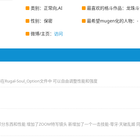
类别：正常向,AI
最喜欢的格斗作品：龙珠斗
性别：保密
最希望mugen化的人物：-
微博/主页：
访问
Rugal-Soul_Option文件中 可以自由调整性能和强度
一部分东西和性能 增加了ZOOM特写镜头 新增加了一个一击技能-零牙·天破乱姬