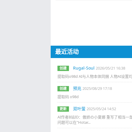
最近活动
Rugal-Soul
2026/05/21 16:38
创建
提取码o98d AI与人物本体同捆 人物AI设置均在
预兆
2025/08/29 17:18
创建
提取码 o98d
双叶萤
2025/05/24 14:52
更新
AI作者B站ID：傲娇の小夏娜 重写了相当
问题可以在"Hotar...