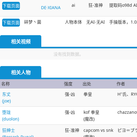
ai
狂-准神
提取码o98d 
下载页面
DE·XIANA
碎梦丶菌
人物本体
无AI-无AI
手操版本，1.0
下载页面
相关视频
没有找到数据。
相关人物
名称
强度
出处
作者
东丈
强-凶
拳皇
H''氏、R
(joe)
堕珑
强-凶
kof 拳皇
chazza
(duolon)
(魔改)
狂绅士
狂-准神
capcom vs snk
ピヨ＝ブラッ
(Berserk-Rugal)
(魔改)