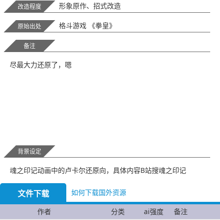
形象原作、招式改造
改造程度
格斗游戏 《拳皇》
原始出处
备注
尽最大力还原了，嗯
背景设定
魂之印记动画中的卢卡尔还原向，具体内容B站搜魂之印记
如何下载国外资源
文件下载
作者
分类
ai强度
备注