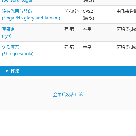
没有光荣与悲伤
凶-论外
CVS2
由我来螳臂当
(Nogal/No glory and lament)
(魔改)
草薙京
强-强
拳皇
斑鸠氏(Ika
(kyo)
矢吹真吾
强-强
拳皇
斑鸠氏(Ika
(Shingo Yabuki)
▼ 评论
登录后发表评论