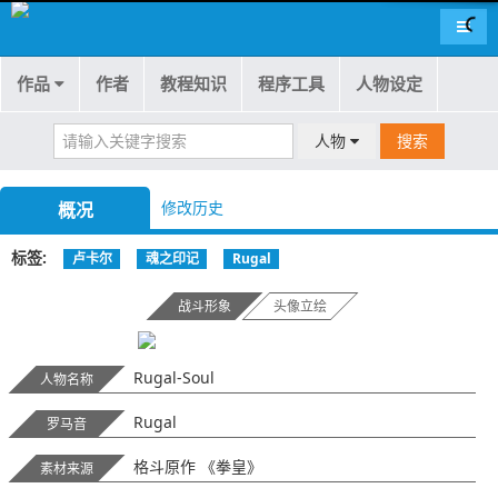
导航
作品
作者
教程知识
程序工具
人物设定
人物
搜索
修改历史
概况
标签
卢卡尔
魂之印记
Rugal
战斗形象
头像立绘
Rugal-Soul
人物名称
Rugal
罗马音
格斗原作 《拳皇》
素材来源