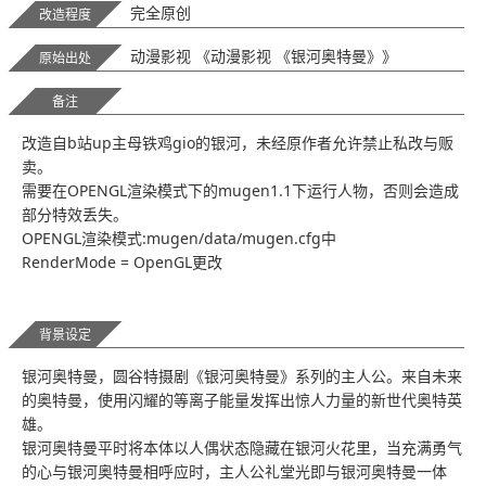
完全原创
改造程度
动漫影视 《动漫影视 《银河奥特曼》》
原始出处
备注
改造自b站up主母铁鸡gio的银河，未经原作者允许禁止私改与贩
卖。
需要在OPENGL渲染模式下的mugen1.1下运行人物，否则会造成
部分特效丢失。
OPENGL渲染模式:mugen/data/mugen.cfg中
RenderMode = OpenGL更改
背景设定
银河奥特曼，圆谷特摄剧《银河奥特曼》系列的主人公。来自未来
的奥特曼，使用闪耀的等离子能量发挥出惊人力量的新世代奥特英
雄。
银河奥特曼平时将本体以人偶状态隐藏在银河火花里，当充满勇气
的心与银河奥特曼相呼应时，主人公礼堂光即与银河奥特曼一体