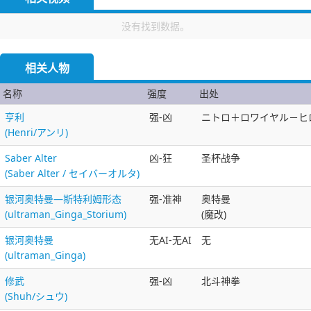
没有找到数据。
相关人物
名称
强度
出处
亨利
强-凶
ニトロ＋ロワイヤル－ヒロイ
(Henri/アンリ)
Saber Alter
凶-狂
圣杯战争
(Saber Alter / セイバーオルタ)
银河奥特曼—斯特利姆形态
强-准神
奥特曼
(ultraman_Ginga_Storium)
(魔改)
银河奥特曼
无AI-无AI
无
(ultraman_Ginga)
修武
强-凶
北斗神拳
(Shuh/シュウ)