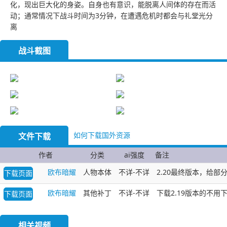
化，现出巨大化的身姿。自身也有意识，能脱离人间体的存在而活
动；通常情况下战斗时间为3分钟，在遭遇危机时都会与礼堂光分
离
战斗截图
如何下载国外资源
文件下载
作者
分类
ai强度
备注
欧布暗耀
人物本体
不详-不详
2.20最终版本，给部
下载页面
欧布暗耀
其他补丁
不详-不详
下载2.19版本的不
下载页面
相关视频