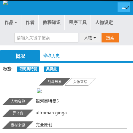
导航
作品
作者
教程知识
程序工具
人物设定
人物
搜索
修改历史
概况
标签
银河奥特曼
奥特曼
战斗形象
头像立绘
银河奥特曼S
人物名称
ultraman ginga
罗马音
完全原创
素材来源