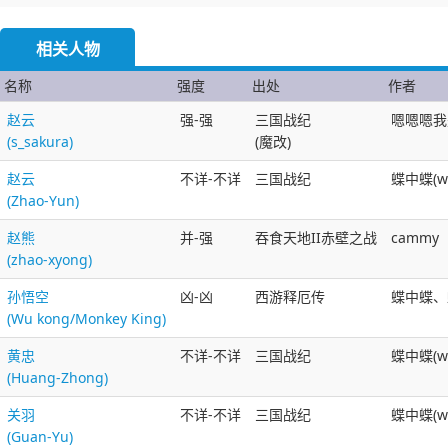
相关人物
名称
强度
出处
作者
赵云
强-强
三国战纪
嗯嗯嗯我
(s_sakura)
(魔改)
赵云
不详-不详
三国战纪
蝶中蝶(wl
(Zhao-Yun)
赵熊
并-强
吞食天地II赤壁之战
cammy
(zhao-xyong)
孙悟空
凶-凶
西游释厄传
蝶中蝶、蝶
(Wu kong/Monkey King)
黄忠
不详-不详
三国战纪
蝶中蝶(wl
(Huang-Zhong)
关羽
不详-不详
三国战纪
蝶中蝶(wl
(Guan-Yu)