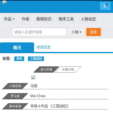
导航
作品
作者
教程知识
程序工具
人物设定
人物
搜索
修改历史
概况
标签
街机
三国战纪
战斗形象
头像立绘
马超
人物名称
Ma-Chao
罗马音
非格斗作品 《三国战纪》
素材来源