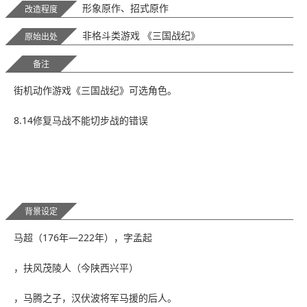
形象原作、招式原作
改造程度
非格斗类游戏 《三国战纪》
原始出处
备注
街机动作游戏《三国战纪》可选角色。
8.14修复马战不能切步战的错误
背景设定
马超（176年—222年），字孟起
，扶风茂陵人（今陕西兴平）
，马腾之子，汉伏波将军马援的后人。