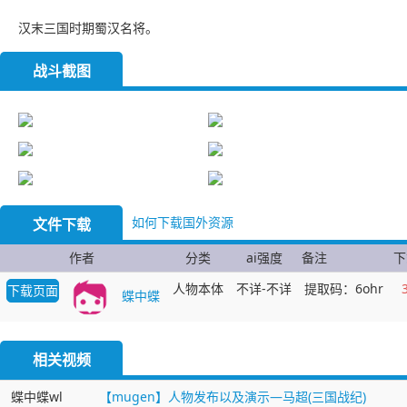
汉末三国时期蜀汉名将。
战斗截图
如何下载国外资源
文件下载
作者
分类
ai强度
备注
下
人物本体
不详-不详
提取码：6ohr
下载页面
蝶中蝶
相关视频
蝶中蝶wl
【mugen】人物发布以及演示—马超(三国战纪)