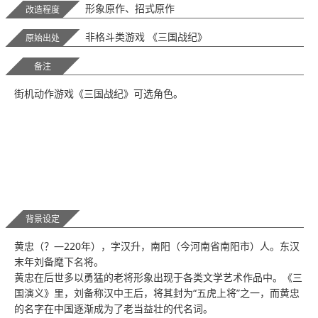
形象原作、招式原作
改造程度
非格斗类游戏 《三国战纪》
原始出处
备注
街机动作游戏《三国战纪》可选角色。
背景设定
黄忠（？—220年），字汉升，南阳（今河南省南阳市）人。东汉
末年刘备麾下名将。
黄忠在后世多以勇猛的老将形象出现于各类文学艺术作品中。《三
国演义》里，刘备称汉中王后，将其封为“五虎上将”之一，而黄忠
的名字在中国逐渐成为了老当益壮的代名词。