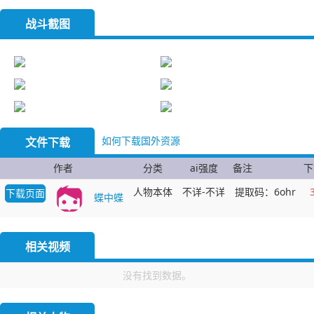
战斗截图
如何下载国外资源
文件下载
作者
分类
ai强度
备注
下
人物本体
不详-不详
提取码：6ohr
下载页面
蝶中蝶
相关视频
没有找到数据。