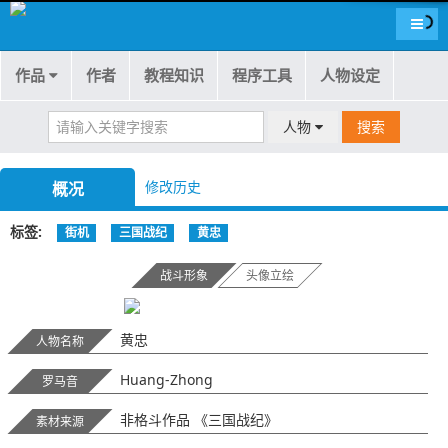
导航
作品
作者
教程知识
程序工具
人物设定
人物
搜索
修改历史
概况
标签
街机
三国战纪
黄忠
战斗形象
头像立绘
黄忠
人物名称
Huang-Zhong
罗马音
非格斗作品 《三国战纪》
素材来源