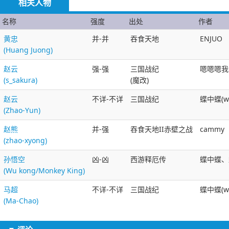
相关人物
名称
强度
出处
作者
黄忠
并-并
吞食天地
ENJUO
(Huang Juong)
赵云
强-强
三国战纪
嗯嗯嗯我
(s_sakura)
(魔改)
赵云
不详-不详
三国战纪
蝶中蝶(wl
(Zhao-Yun)
赵熊
并-强
吞食天地II赤壁之战
cammy
(zhao-xyong)
孙悟空
凶-凶
西游释厄传
蝶中蝶、蝶
(Wu kong/Monkey King)
马超
不详-不详
三国战纪
蝶中蝶(wl
(Ma-Chao)