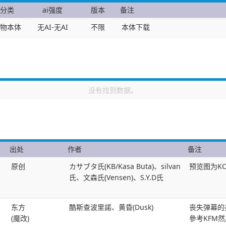
分类
ai强度
版本
备注
物本体
无AI-无AI
不限
本体下载
没有找到数据。
出处
作者
备注
原创
カサブタ氏(KB/Kasa Buta)、silvan
预览图为K
氏、文森氏(Vensen)、S.Y.D氏
东方
酷斯查波里諾、黄昏(Dusk)
丧失弹幕的
(魔改)
參考KFM然