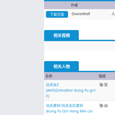
作者
DivineWolf
人
下载页面
相关视频
相关人物
名称
强度
功夫女Z
强-狂
(AKFGZ/Another Kung Fu girl
Z)
功夫美铃/功夫女红美铃
强-凶
(Kung Fu Girl Hong Mei-Lin