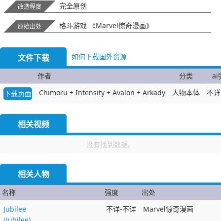
完全原创
改造程度
格斗游戏 《Marvel惊奇漫画》
原始出处
如何下载国外资源
文件下载
作者
分类
a
Chimoru + Intensity + Avalon + Arkady
人物本体
不详
下载页面
相关视频
没有找到数据。
相关人物
名称
强度
出处
Jubilee
不详-不详
Marvel惊奇漫画
(Jubilee)