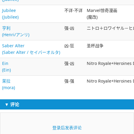
Jubilee
不详-不详
Marvel惊奇漫画
(Jubilee)
(魔改)
亨利
强-凶
ニトロ＋ロワイヤル－ヒロイ
(Henri/アンリ)
Saber Alter
凶-狂
圣杯战争
(Saber Alter / セイバーオルタ)
Ein
强-凶
Nitro Royale+Heroines 
(Ein)
茉拉
强-强
Nitro Royale+Heroines 
(mora)
▼ 评论
登录后发表评论