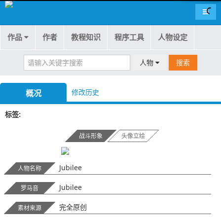
导航
作品
作者
教程知识
程序工具
人物设定
人物
搜索
修改历史
概况
标签
战斗形象
头像立绘
Jubilee
人物名称
Jubilee
罗马音
完全原创
素材来源